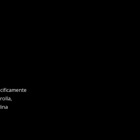
ecificamente
rolla,
dina