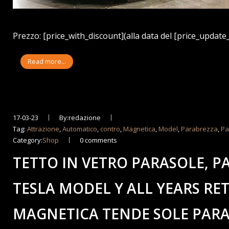
Prezzo: [price_with_discount](alla data del [price_update_
Read more...
17-03-23
By:redazione
Tag:
Attrazione
,
Automatico
,
contro
,
Magnetica
,
Model
,
Parabrezza
,
Pa
Category:
Shop
0 comments
TETTO IN VETRO PARASOLE, P
TESLA MODEL Y ALL YEARS RE
MAGNETICA TENDE SOLE PARA