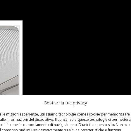
Gestisci la tua privacy
re le migliori esperienze, utilizziamo tecnologie come i cookie per memorizzare
alle informazioni del dispositivo. Il consenso a queste tecnologie ci permetterà
 dati come il comportamento di navigazione o ID unici su questo sito. Non acc
 il consenso può influire negativamente su alcune caratteristiche e funzioni.