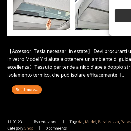
【Accessori Tesla necessari in estate】 Devi procurarti un
in vetro Model Y ti aiuta a ottenere un ambiente di guida
eccellenza】Tessuto per tende a nido d'ape a doppio stra
isolamento termico, che può isolare efficacemente il…
Read more...
11-03-23
By:redazione
Tag:
dai
,
Model
,
Parabrezza
,
Paras
Category:
Shop
0 comments