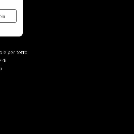
oni
ole per tetto
 di
i