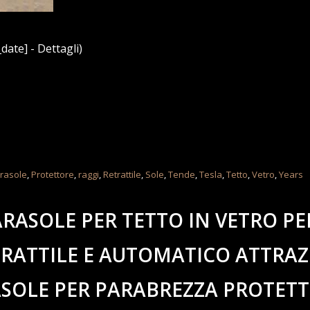
date] - Dettagli)
rasole
,
Protettore
,
raggi
,
Retrattile
,
Sole
,
Tende
,
Tesla
,
Tetto
,
Vetro
,
Years
ARASOLE PER TETTO IN VETRO PE
TRATTILE ​E AUTOMATICO ATTRA
SOLE PER PARABREZZA PROTET