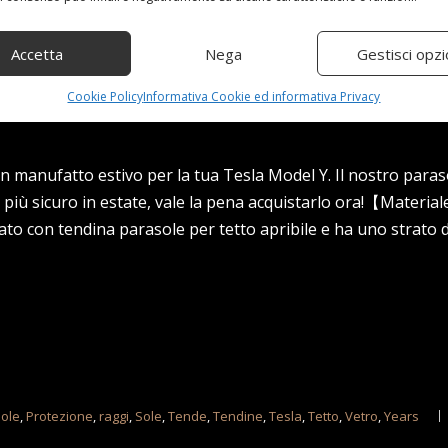
Accetta
Nega
Gestisci opzi
Cookie Policy
Informativa Cookie ed informativa Privacy
 manufatto estivo per la tua Tesla Model Y. Il nostro paras
 più sicuro in estate, vale la pena acquistarlo ora!【Materiale
to con tendina parasole per tetto apribile e ha uno strato d
ole
,
Protezione
,
raggi
,
Sole
,
Tende
,
Tendine
,
Tesla
,
Tetto
,
Vetro
,
Years