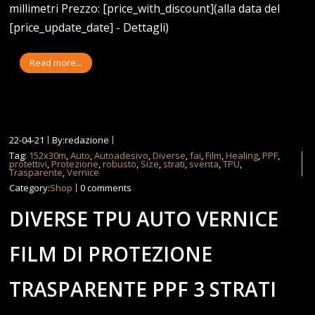
millimetri Prezzo: [price_with_discount](alla data del
[price_update_date] - Dettagli)
Read more...
22-04-21
By:redazione
Tag:
152x30m
,
Auto
,
Autoadesivo
,
Diverse
,
fai
,
Film
,
Healing
,
PPF
,
protettivi
,
Protezione
,
robusto
,
Size
,
strati
,
sventa
,
TPU
,
Trasparente
,
Vernice
Category:
Shop
0 comments
DIVERSE TPU AUTO VERNICE
FILM DI PROTEZIONE
TRASPARENTE PPF 3 STRATI