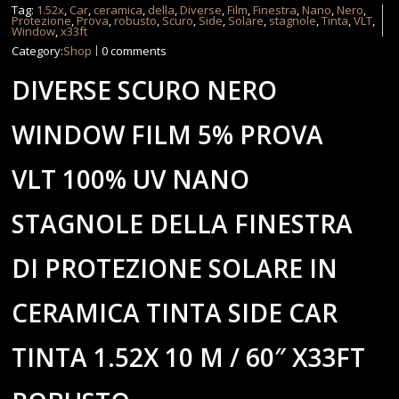
Tag:
1.52x
,
Car
,
ceramica
,
della
,
Diverse
,
Film
,
Finestra
,
Nano
,
Nero
,
Protezione
,
Prova
,
robusto
,
Scuro
,
Side
,
Solare
,
stagnole
,
Tinta
,
VLT
,
Window
,
x33ft
Category:
Shop
0 comments
DIVERSE SCURO NERO
WINDOW FILM 5% PROVA
VLT 100% UV NANO
STAGNOLE DELLA FINESTRA
DI PROTEZIONE SOLARE IN
CERAMICA TINTA SIDE CAR
TINTA 1.52X 10 M / 60″ X33FT