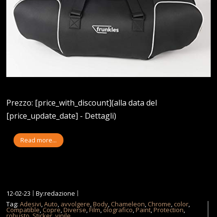
Prezzo: [price_with_discount](alla data del
[price_update_date] - Dettagli)
Read more...
12-02-23
By:redazione
Tag:
Adesivi
,
Auto
,
avvolgere
,
Body
,
Chameleon
,
Chrome
,
color
,
Compatible
,
Copre
,
Diverse
,
Film
,
olografico
,
Paint
,
Protection
,
robusto
,
Sticker
,
vinile