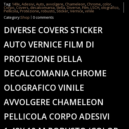
Tag:
149x
,
Adesivi
,
Auto
,
avvolgere
,
Chameleon
,
Chrome
,
color
,
Corpo
,
Covers
,
decalcomania
,
della
,
Diverse
,
Film
,
LSCH
,
olografico
,
Pellicola
,
Protezione
,
robusto
,
Sticker
,
Vernice
,
vinile
Category:
Shop
0 comments
DIVERSE COVERS STICKER
AUTO VERNICE FILM DI
PROTEZIONE DELLA
DECALCOMANIA CHROME
OLOGRAFICO VINILE
AVVOLGERE CHAMELEON
PELLICOLA CORPO ADESIVI