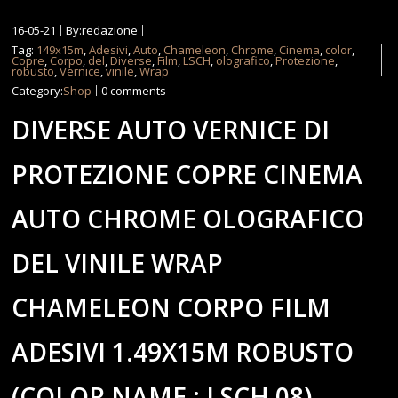
16-05-21
By:redazione
Tag:
149x15m
,
Adesivi
,
Auto
,
Chameleon
,
Chrome
,
Cinema
,
color
,
Copre
,
Corpo
,
del
,
Diverse
,
Film
,
LSCH
,
olografico
,
Protezione
,
robusto
,
Vernice
,
vinile
,
Wrap
Category:
Shop
0 comments
DIVERSE AUTO VERNICE DI
PROTEZIONE COPRE CINEMA
AUTO CHROME OLOGRAFICO
DEL VINILE WRAP
CHAMELEON CORPO FILM
ADESIVI 1.49X15M ROBUSTO
(COLOR NAME : LSCH 08)