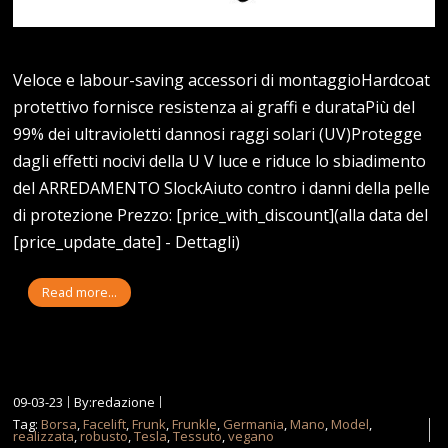
Veloce e labour-saving accessori di montaggioHardcoat
protettivo fornisce resistenza ai graffi e durataPiù del
99% dei ultravioletti dannosi raggi solari (UV)Protegge
dagli effetti nocivi della U V luce e riduce lo sbiadimento
del ARREDAMENTO SlockAiuto contro i danni della pelle
di protezione Prezzo: [price_with_discount](alla data del
[price_update_date] - Dettagli)
Read more...
09-03-23
By:redazione
Tag:
Borsa
,
Facelift
,
Frunk
,
Frunkle
,
Germania
,
Mano
,
Model
,
realizzata
,
robusto
,
Tesla
,
Tessuto
,
vegano