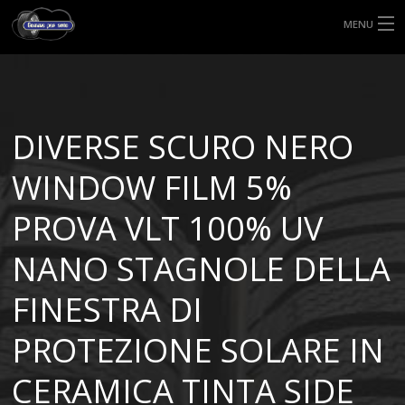
MENU
HOME
TIPI DI GOMME
DIVERSE SCURO NERO
MISURE GOMME
WINDOW FILM 5%
BLOG
PROVA VLT 100% UV
SHOP
NANO STAGNOLE DELLA
FINESTRA DI
PROTEZIONE SOLARE IN
CERAMICA TINTA SIDE