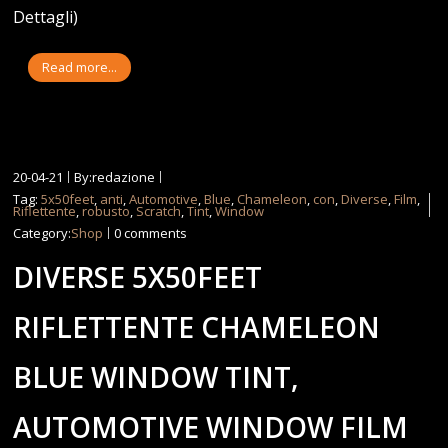
Dettagli)
Read more...
20-04-21
By:redazione
Tag:
5x50feet
,
anti
,
Automotive
,
Blue
,
Chameleon
,
con
,
Diverse
,
Film
,
Riflettente
,
robusto
,
Scratch
,
Tint
,
Window
Category:
Shop
0 comments
DIVERSE 5X50FEET
RIFLETTENTE CHAMELEON
BLUE WINDOW TINT,
AUTOMOTIVE WINDOW FILM