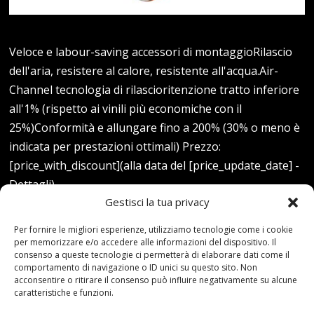
Veloce e labour-saving accessori di montaggioRilascio
dell'aria, resistere al calore, resistente all'acqua.Air-
Channel tecnologia di rilascioritenzione tratto inferiore
all'1% (rispetto ai vinili più economiche con il
25%)Conformità e allungare fino a 200% (30% o meno è
indicata per prestazioni ottimali) Prezzo:
[price_with_discount](alla data del [price_update_date] -
Dettagli)
Gestisci la tua privacy
Read more...
Per fornire le migliori esperienze, utilizziamo tecnologie come i cookie
per memorizzare e/o accedere alle informazioni del dispositivo. Il
consenso a queste tecnologie ci permetterà di elaborare dati come il
comportamento di navigazione o ID unici su questo sito. Non
acconsentire o ritirare il consenso può influire negativamente su alcune
caratteristiche e funzioni.
05-05-21
By:redazione
Tag:
500m
,
Blue
,
color
,
con
,
corda
,
Core
,
Diverse
,
fibra
,
manica
,