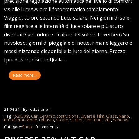
precisioneRegolazione automatica del livello di comfort
visibile luceAvviare il fotocromatica cambiamento
Viaggio, colore secondo Luce solare, Nei giorni di sole,
film reagisce alle intensità di luce solare e più scuro
diventare per ridurre il calore del sole e il riverbero.Su
nuvoloso, giorni di pioggia e di notte, rimane leggero e
massimizzando disponibile la luce del giorno. Prezzo:
[price_with_discount](alla…
Read more...
21-04-21
By:redazione
Tag:
152x30m
,
Car
,
Ceramic
,
costruzione
,
Diverse
,
Film
,
Glass
,
Nano
,
Proof
,
Protezione
,
robusto
,
Solare
,
Sticker
,
Tint
,
Tinta
,
VLT
,
Window
Category:
Shop
0 comments