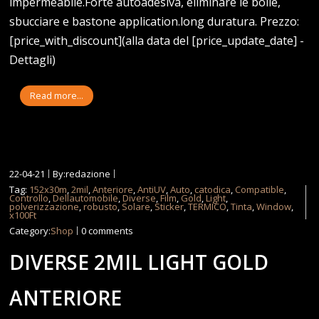
impermeabile.Forte autoadesiva, eliminare le bolle,
sbucciare e bastone application.long duratura. Prezzo:
[price_with_discount](alla data del [price_update_date] -
Dettagli)
Read more...
22-04-21
By:redazione
Tag:
152x30m
,
2mil
,
Anteriore
,
AntiUV
,
Auto
,
catodica
,
Compatible
,
Controllo
,
Dellautomobile
,
Diverse
,
Film
,
Gold
,
Light
,
polverizzazione
,
robusto
,
Solare
,
Sticker
,
TERMICO
,
Tinta
,
Window
,
x100Ft
Category:
Shop
0 comments
DIVERSE 2MIL LIGHT GOLD
ANTERIORE