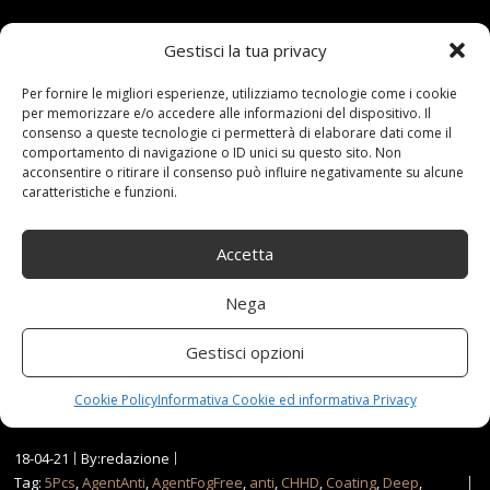
【NANO CERAMIC COATING】After painted with this
Gestisci la tua privacy
ceramic coating kit, a protective layer will be covered on
Per fornire le migliori esperienze, utilizziamo tecnologie come i cookie
the car body, protects your car from salt fog corrosion,
per memorizzare e/o accedere alle informazioni del dispositivo. Il
consenso a queste tecnologie ci permetterà di elaborare dati come il
bird's dropping, UV light, scratches, crushed stones and
comportamento di navigazione o ID unici su questo sito. Non
iron filings, etc.【STREAK FREE】This coating agent
acconsentire o ritirare il consenso può influire negativamente su alcune
caratteristiche e funzioni.
produces a deep shine, slick surface, and longer-lasting
protection than anything on the market! The formula is
safe to apply onto EVERY SURFACE without worrying
Accetta
about white residue or streaks【FOG…
Nega
Read more...
Gestisci opzioni
Cookie Policy
Informativa Cookie ed informativa Privacy
18-04-21
By:redazione
Tag:
5Pcs
,
AgentAnti
,
AgentFogFree
,
anti
,
CHHD
,
Coating
,
Deep
,