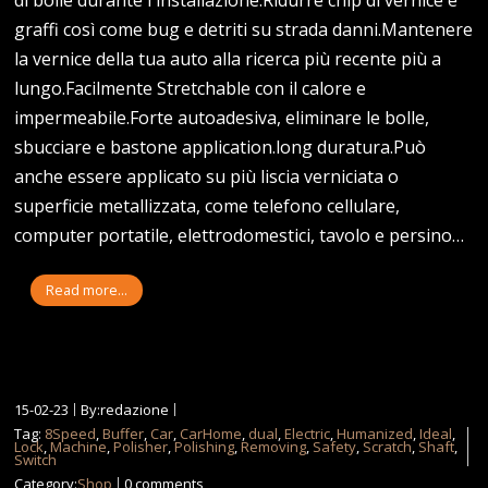
graffi così come bug e detriti su strada danni.Mantenere
la vernice della tua auto alla ricerca più recente più a
lungo.Facilmente Stretchable con il calore e
impermeabile.Forte autoadesiva, eliminare le bolle,
sbucciare e bastone application.long duratura.Può
anche essere applicato su più liscia verniciata o
superficie metallizzata, come telefono cellulare,
computer portatile, elettrodomestici, tavolo e persino…
Read more...
15-02-23
By:redazione
Tag:
8Speed
,
Buffer
,
Car
,
CarHome
,
dual
,
Electric
,
Humanized
,
Ideal
,
Lock
,
Machine
,
Polisher
,
Polishing
,
Removing
,
Safety
,
Scratch
,
Shaft
,
Switch
Category:
Shop
0 comments