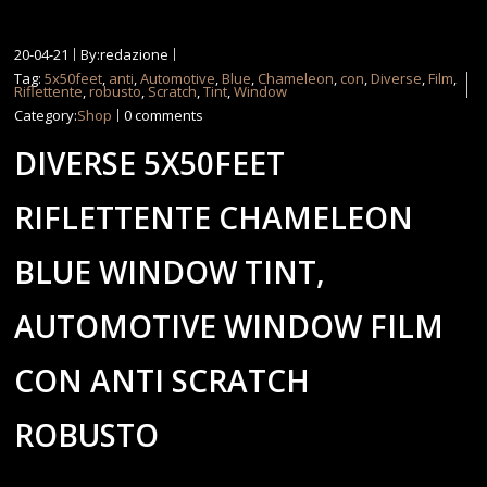
20-04-21
By:redazione
Tag:
5x50feet
,
anti
,
Automotive
,
Blue
,
Chameleon
,
con
,
Diverse
,
Film
,
Riflettente
,
robusto
,
Scratch
,
Tint
,
Window
Category:
Shop
0 comments
DIVERSE 5X50FEET
RIFLETTENTE CHAMELEON
BLUE WINDOW TINT,
AUTOMOTIVE WINDOW FILM
CON ANTI SCRATCH
ROBUSTO