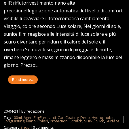
e IR rifiutorivestimento nano alta
precisioneRegolazione automatica del livello di comfort
visibile luceAvviare il fotocromatica cambiamento
Viaggio, colore secondo Luce solare, Nei giorni di sole,
sunice film reagisce alle intensità di luce solare e più
scuro diventare per ridurre il calore del sole e il
riverbero.Su nuvoloso, giorni di pioggia e di notte,
rimane leggero e massimizzando disponibile la luce del
giorno. Prezzo:…
Read more...
20-04-21
By:redazione
Tag:
100ml
,
AgentFogFree
,
anti
,
Car
,
Coating
,
Deep
,
Hydrophobic
,
LongLasting
,
Nano
,
Polish
,
Protection
,
Scratch
,
SHINE
,
Slick
,
Surface
Category:
Shop
0 comments