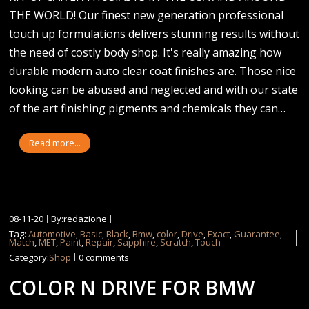
THE WORLD! Our finest new generation professional
touch up formulations delivers stunning results without
the need of costly body shop. It's really amazing how
durable modern auto clear coat finishes are. Those nice
looking can be abused and neglected and with our state
of the art finishing pigments and chemicals they can…
Read more...
08-11-20
By:redazione
Tag:
Automotive
,
Basic
,
Black
,
Bmw
,
color
,
Drive
,
Exact
,
Guarantee
,
Match
,
MET
,
Paint
,
Repair
,
Sapphire
,
Scratch
,
Touch
Category:
Shop
0 comments
COLOR N DRIVE FOR BMW