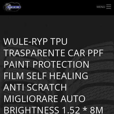
MENU
HOME
TIPI DI GOMME
WULE-RYP TPU
MISURE GOMME
TRASPARENTE CAR PPF
BLOG
PAINT PROTECTION
SHOP
FILM SELF HEALING
ANTI SCRATCH
MIGLIORARE AUTO
BRIGHTNESS 1.52 * 8M