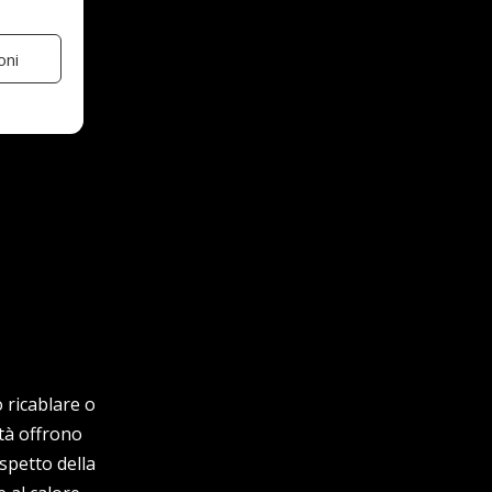
oni
 ricablare o
ità offrono
spetto della