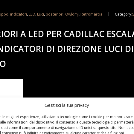
uppo
,
indicatori
,
LED
,
Luci
,
posteriori
,
Qwldmj
,
Retromarcia
Category:
ORI A LED PER CADILLAC ESCAL
DICATORI DI DIREZIONE LUCI DI
TO
Gestisci la tua privacy
re le migliori esperienze, utilizziamo tecnologie come i cookie per memorizzare
alle informazioni del dispositivo. Il consenso a queste tecnologie ci permetterà
 dati come il comportamento di navigazione o ID unici su questo sito. Non acc
 il consenso può influire negativamente su alcune caratteristiche e funzioni.