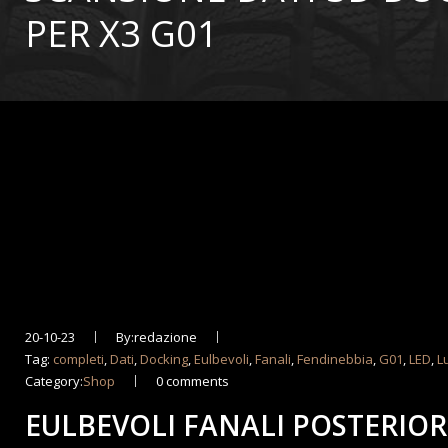
PER X3 G01
20-10-23
By:redazione
Tag:
completi
,
Dati
,
Docking
,
Eulbevoli
,
Fanali
,
Fendinebbia
,
G01
,
LED
,
L
Category:
Shop
0 comments
EULBEVOLI FANALI POSTERIORI