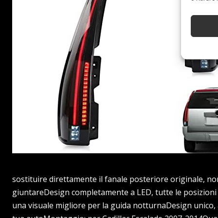
sostituire direttamente il fanale posteriore originale, n
giuntareDesign completamente a LED, tutte le posizioni s
una visuale migliore per la guida notturnaDesign unico, 