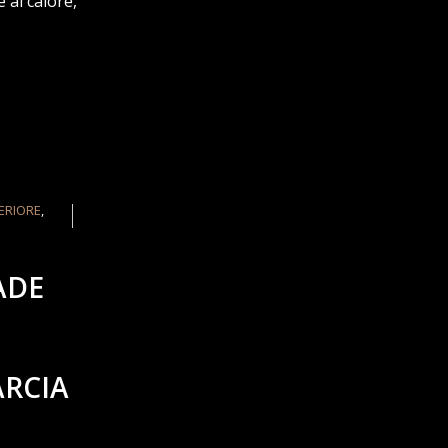
 al calore,
ERIORE
,
ADE
ARCIA