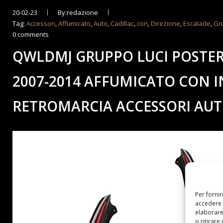
20-02-23
By:redazione
Tag:
Accessori
,
Affumicato
,
Auto
,
Cadillac
,
con
,
Direzione
,
Escalade
,
Gr
0 comments
QWLDMJ GRUPPO LUCI POSTERI
2007-2014 AFFUMICATO CON IN
RETROMARCIA ACCESSORI AU
Per forni
accedere 
elaborare
o ritirare