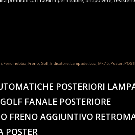
ità premium con 100% impermeabile, antipolvere, resistente
ri
,
Fendinebbia
,
Freno
,
Golf
,
Indicatore
,
Lampade
,
Luci
,
Mk7.5
,
Poster
,
POST
 AUTOMATICHE POSTERIORI LAMP
R GOLF FANALE POSTERIORE
LTO FRENO AGGIUNTIVO RETROM
A POSTER