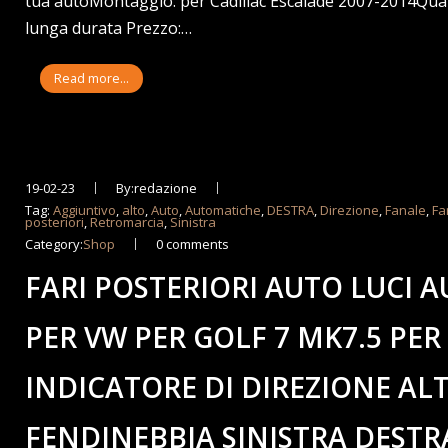
tua autoMontaggio: per Cadillac Escalade 2007-2014Qual
lunga durata Prezzo:…
Read more...
19-02-23
By:redazione
Tag:
Aggiuntivo
,
alto
,
Auto
,
Automatiche
,
DESTRA
,
Direzione
,
Fanale
,
Fa
posteriori
,
Retromarcia
,
Sinistra
Category:
Shop
0 comments
FARI POSTERIORI AUTO LUCI
PER VW PER GOLF 7 MK7.5 PE
INDICATORE DI DIREZIONE A
FENDINEBBIA SINISTRA DESTR