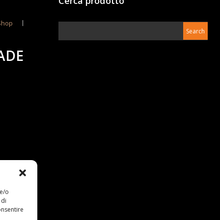
Cerca prodotto
Shop
ADE
 e/o
 di
onsentire