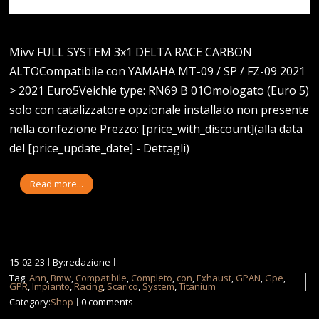
Mivv FULL SYSTEM 3x1 DELTA RACE CARBON
ALTOCompatibile con YAMAHA MT-09 / SP / FZ-09 2021
> 2021 Euro5Veichle type: RN69 B 01Omologato (Euro 5)
solo con catalizzatore opzionale installato non presente
nella confezione Prezzo: [price_with_discount](alla data
del [price_update_date] - Dettagli)
Read more...
15-02-23
By:redazione
Tag:
Ann
,
Bmw
,
Compatibile
,
Completo
,
con
,
Exhaust
,
GPAN
,
Gpe
,
GPR
,
Impianto
,
Racing
,
Scarico
,
System
,
Titanium
Category:
Shop
0 comments