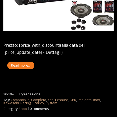
Prezzo: [price_with_discount](alla data del
[price_update_date] - Dettagli)
Read more...
20-10-23
By:redazione
Tag:
Compatibile
,
Completo
,
con
,
Exhaust
,
GPR
,
Impianto
,
Inox
,
Kawasaki
,
Racing
,
Scarico
,
System
Category:
Shop
0 comments