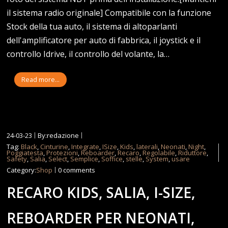
il sistema radio originale] Compatibile con la funzione
Stock della tua auto, il sistema di altoparlanti
dell'amplificatore per auto di fabbrica, il joystick e il
controllo Idrive, il controllo del volante, la…
Read more...
24-03-23
By:redazione
Tag:
Black
,
Cinturine
,
Integrate
,
ISize
,
Kids
,
laterali
,
Neonati
,
Night
,
Poggiatesta
,
Protezioni
,
Reboarder
,
Recaro
,
Regolabile
,
Riduttore
,
Safety
,
Salia
,
Select
,
Semplice
,
Soffice
,
stelle
,
System
,
usare
Category:
Shop
0 comments
RECARO KIDS, SALIA, I-SIZE,
REBOARDER PER NEONATI,