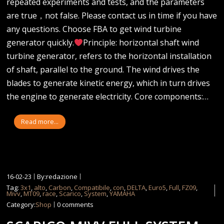
repeated experiments and tests, and the parameters
are true，not false. Please contact us in time if you have
any questions. Choose FBA to get wind turbine
generator quickly.
Principle: horizontal shaft wind
turbine generator, refers to the horizontal installation
of shaft, parallel to the ground. The wind drives the
blades to generate kinetic energy, which in turn drives
the engine to generate electricity. Core components:…
Read more...
16-02-23
By:redazione
Tag:
3x1
,
alto
,
Carbon
,
Compatibile
,
con
,
DELTA
,
Euro5
,
Full
,
FZ09
,
Mivv
,
MT09
,
race
,
Scarico
,
System
,
YAMAHA
Category:
Shop
0 comments