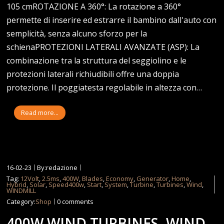
105 cmROTAZIONE A 360°: La rotazione a 360°
permette di inserire ed estrarre il bambino dall'auto con
semplicità, senza alcuno sforzo per la
schienaPROTEZIONI LATERALI AVANZATE (ASP): La
combinazione tra la struttura del seggiolino e le
protezioni laterali richiudibili offre una doppia
protezione. Il poggiatesta regolabile in altezza con…
Read more...
16-02-23
By:redazione
Tag:
12Volt
,
2.5ms
,
400W
,
Blades
,
Economy
,
Generator
,
Home
,
Hybrid
,
Solar
,
Speed400w
,
Start
,
System
,
Turbine
,
Turbines
,
Wind
,
WINDMILL
Category:
Shop
0 comments
400W WIND TURBINES, WIND