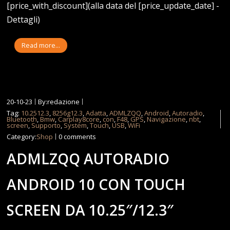
[price_with_discount](alla data del [price_update_date] -
Dettagli)
Read more...
20-10-23
By:redazione
Tag:
10.2512.3
,
8256g12.3
,
Adatta
,
ADMLZQQ
,
Android
,
Autoradio
,
Bluetooth
,
Bmw
,
Carplay8core
,
con
,
F48
,
GPS
,
Navigazione
,
nbt
,
screen
,
Supporto
,
System
,
Touch
,
USB
,
WiFi
Category:
Shop
0 comments
ADMLZQQ AUTORADIO
ANDROID 10 CON TOUCH
SCREEN DA 10.25″/12.3″