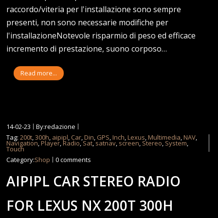
raccordo/viteria per l'installazione sono sempre
presenti, non sono necessarie modifiche per
l'installazioneNotevole risparmio di peso ed efficace
incremento di prestazione, suono corposo…
Read more...
14-02-23
By:redazione
Tag:
200t
,
300h
,
aipipl
,
Car
,
Din
,
GPS
,
Inch
,
Lexus
,
Multimedia
,
NAV
,
Navigation
,
Player
,
Radio
,
Sat
,
satnav
,
screen
,
Stereo
,
System
,
Touch
Category:
Shop
0 comments
AIPIPL CAR STEREO RADIO
FOR LEXUS NX 200T 300H