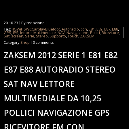
20-10-23
By:redazione
Tag:
4GWiFiSWCCarplayBluetoot
,
Autoradio
,
con
,
E81
,
E82
,
E87
,
E88
,
GPS
,
IPS
,
lettore
,
Multimediale
,
NAV
,
Navigazione
,
Pollici
,
Ricevitore
,
Sat
,
screen
,
Serie
,
Stereo
,
Supporto
,
Touch
,
ZAKSEM
Category:
Shop
0 comments
ZAKSEM 2012 SERIE 1 E81 E82
E87 E88 AUTORADIO STEREO
SAT NAV LETTORE
MULTIMEDIALE DA 10,25
POLLICI NAVIGAZIONE GPS
RICEVITORE FM CON