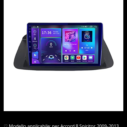
♡ Modello applicabile: per Accord 8 Spiritor 2009-2013.