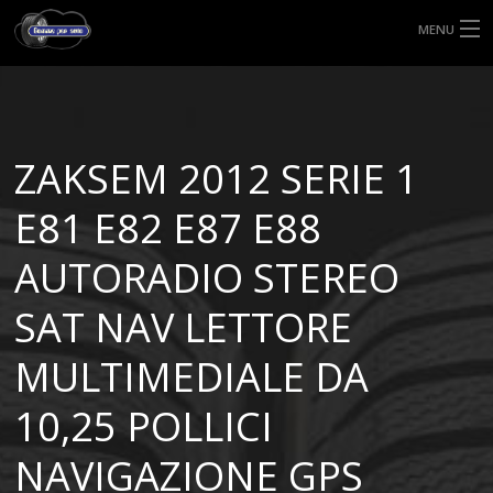
MENU
HOME
TIPI DI GOMME
ZAKSEM 2012 SERIE 1
MISURE GOMME
E81 E82 E87 E88
BLOG
AUTORADIO STEREO
SHOP
SAT NAV LETTORE
MULTIMEDIALE DA
10,25 POLLICI
NAVIGAZIONE GPS