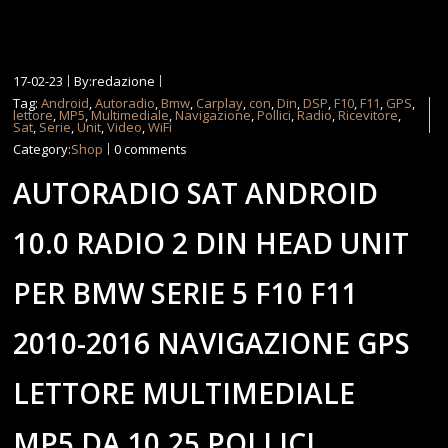
17-02-23
By:redazione
Tag:
Android
,
Autoradio
,
Bmw
,
Carplay
,
con
,
Din
,
DSP
,
F10
,
F11
,
GPS
,
lettore
,
MP5
,
Multimediale
,
Navigazione
,
Pollici
,
Radio
,
Ricevitore
,
Sat
,
Serie
,
Unit
,
Video
,
WiFi
Category:
Shop
0 comments
AUTORADIO SAT ANDROID
10.0 RADIO 2 DIN HEAD UNIT
PER BMW SERIE 5 F10 F11
2010-2016 NAVIGAZIONE GPS
LETTORE MULTIMEDIALE
MP5 DA 10,25 POLLICI