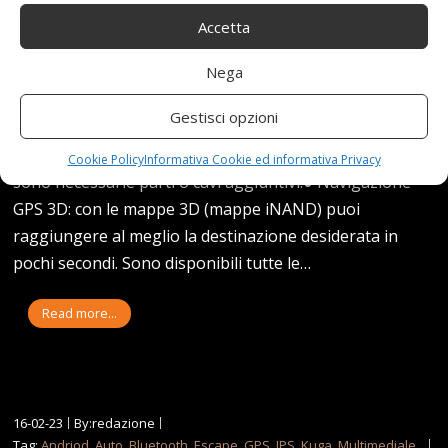
Accetta
● Modello adatto: per AUDI Q5 2009-2016（2009 2010
Nega
2011 2012 2013 2014 2015 2016）, controllare le
dimensioni e la forma prima di prendere una decisione.
Gestisci opzioni
Supporta le porte USB originali della tua auto. È
possibile installare plug and play direttamente. Non
Cookie Policy
Informativa Cookie ed informativa Privacy
sono necessarie parti o cavi aggiuntivi.● Navigazione
GPS 3D: con le mappe 3D (mappe iNAND) puoi
raggiungere al meglio la destinazione desiderata in
pochi secondi. Sono disponibili tutte le…
Read more...
16-02-23
By:redazione
Tag:
Andriod
,
Auto
,
Bluetooth
,
Escape
,
GPS
,
IPS
,
Kuga
,
Multimediale
,