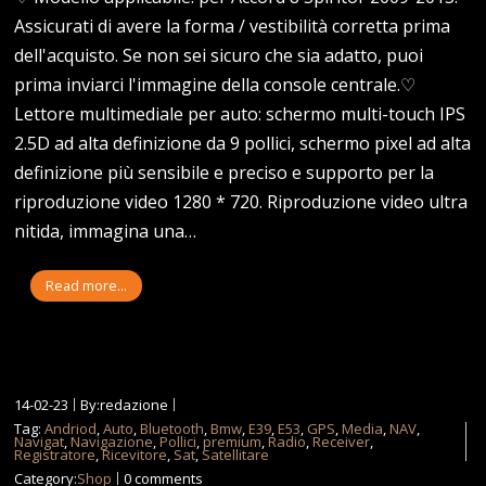
Assicurati di avere la forma / vestibilità corretta prima
dell'acquisto. Se non sei sicuro che sia adatto, puoi
prima inviarci l'immagine della console centrale.♡
Lettore multimediale per auto: schermo multi-touch IPS
2.5D ad alta definizione da 9 pollici, schermo pixel ad alta
definizione più sensibile e preciso e supporto per la
riproduzione video 1280 * 720. Riproduzione video ultra
nitida, immagina una…
Read more...
14-02-23
By:redazione
Tag:
Andriod
,
Auto
,
Bluetooth
,
Bmw
,
E39
,
E53
,
GPS
,
Media
,
NAV
,
Navigat
,
Navigazione
,
Pollici
,
premium
,
Radio
,
Receiver
,
Registratore
,
Ricevitore
,
Sat
,
Satellitare
Category:
Shop
0 comments