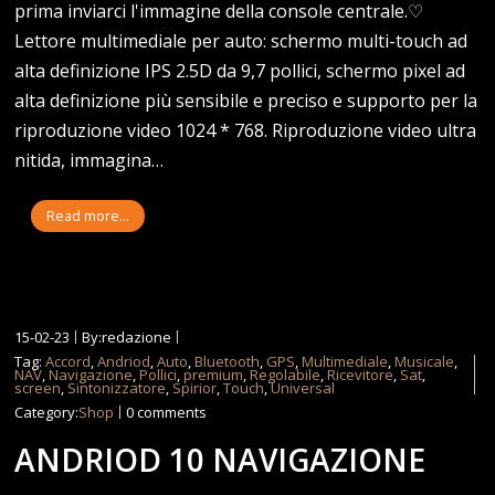
prima inviarci l'immagine della console centrale.♡
Lettore multimediale per auto: schermo multi-touch ad
alta definizione IPS 2.5D da 9,7 pollici, schermo pixel ad
alta definizione più sensibile e preciso e supporto per la
riproduzione video 1024 * 768. Riproduzione video ultra
nitida, immagina…
Read more...
15-02-23
By:redazione
Tag:
Accord
,
Andriod
,
Auto
,
Bluetooth
,
GPS
,
Multimediale
,
Musicale
,
NAV
,
Navigazione
,
Pollici
,
premium
,
Regolabile
,
Ricevitore
,
Sat
,
screen
,
Sintonizzatore
,
Spirior
,
Touch
,
Universal
Category:
Shop
0 comments
ANDRIOD 10 NAVIGAZIONE