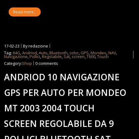
Read more...
17-02-23
By:redazione
Tag:
64G
,
Andriod
,
Auto
,
Bluetooth
,
color
,
GPS
,
Mondeo
,
NAV
,
Navigazione
,
Pollici
,
Regolabile
,
Sat
,
screen
,
T600
,
Touch
Category:
Shop
0 comments
ANDRIOD 10 NAVIGAZIONE
GPS PER AUTO PER MONDEO
MT 2003 2004 TOUCH
SCREEN REGOLABILE DA 9
POLLICI BLUETOOTH SAT