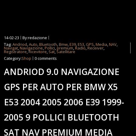
14-02-23
By:redazione
Tag:
Andriod
,
Auto
,
Bluetooth
,
Bmw
,
E39
,
E53
,
GPS
,
Media
,
NAV
,
Navigat
,
Navigazione
,
Pollici
,
premium
,
Radio
,
Receiver
,
Registratore
,
Ricevitore
,
Sat
,
Satellitare
Category:
Shop
0 comments
ANDRIOD 9.0 NAVIGAZIONE
GPS PER AUTO PER BMW X5
E53 2004 2005 2006 E39 1999-
2005 9 POLLICI BLUETOOTH
SAT NAV PREMIUM MEDIA