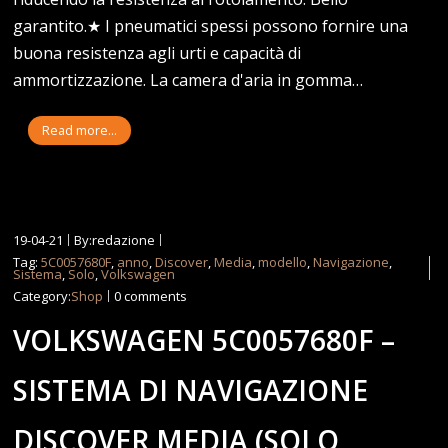
garantito.★ I pneumatici spessi possono fornire una
buona resistenza agli urti e capacità di
ammortizzazione. La camera d'aria in gomma…
Read more...
19-04-21
By:redazione
Tag:
5C0057680F
,
anno
,
Discover
,
Media
,
modello
,
Navigazione
,
Sistema
,
Solo
,
Volkswagen
Category:
Shop
0 comments
VOLKSWAGEN 5C0057680F –
SISTEMA DI NAVIGAZIONE
DISCOVER MEDIA (SOLO