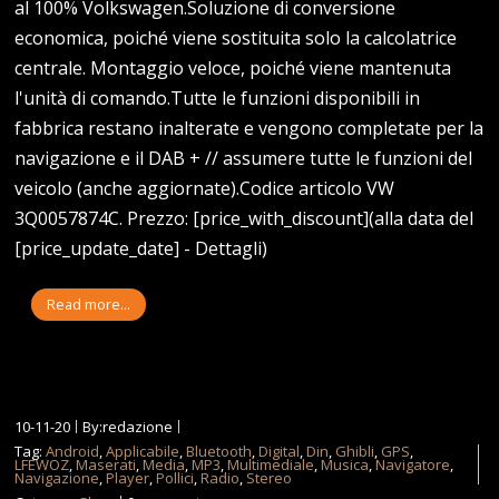
al 100% Volkswagen.Soluzione di conversione
economica, poiché viene sostituita solo la calcolatrice
centrale. Montaggio veloce, poiché viene mantenuta
l'unità di comando.Tutte le funzioni disponibili in
fabbrica restano inalterate e vengono completate per la
navigazione e il DAB + // assumere tutte le funzioni del
veicolo (anche aggiornate).Codice articolo VW
3Q0057874C. Prezzo: [price_with_discount](alla data del
[price_update_date] - Dettagli)
Read more...
10-11-20
By:redazione
Tag:
Android
,
Applicabile
,
Bluetooth
,
Digital
,
Din
,
Ghibli
,
GPS
,
LFEWOZ
,
Maserati
,
Media
,
MP3
,
Multimediale
,
Musica
,
Navigatore
,
Navigazione
,
Player
,
Pollici
,
Radio
,
Stereo