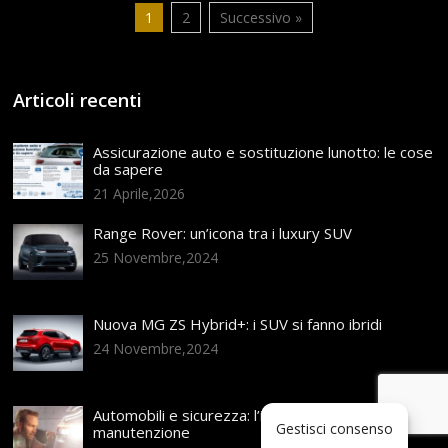
1
2
Successivo »
Articoli recenti
Assicurazione auto e sostituzione lunotto: le cose
da sapere
21 Aprile,2026
Range Rover: un’icona tra i luxury SUV
25 Novembre,2024
Nuova MG ZS Hybrid+: i SUV si fanno ibridi
24 Novembre,2024
Automobili e sicurezza: l’importanza della
Gestisci consenso
manutenzione