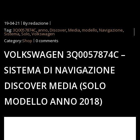
19-04-21
By:redazione
Tag:
3Q0057874C
,
anno
,
Discover
,
Media
,
modello
,
Navigazione
,
Sistema
,
Solo
,
Volkswagen
Category:
Shop
0 comments
VOLKSWAGEN 3Q0057874C –
SISTEMA DI NAVIGAZIONE
DISCOVER MEDIA (SOLO
MODELLO ANNO 2018)