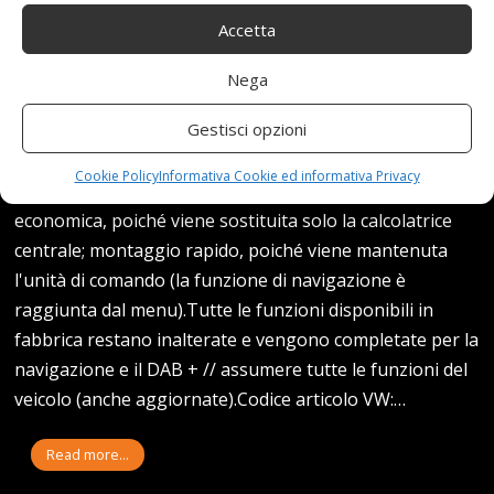
Accetta
Nega
Gestisci opzioni
Kit di aggiornamento originale VW su sistema di
navigazione radio "Discover Media"Accessorio originale
Cookie Policy
Informativa Cookie ed informativa Privacy
al 100% Volkswagen.Soluzione di conversione
economica, poiché viene sostituita solo la calcolatrice
centrale; montaggio rapido, poiché viene mantenuta
l'unità di comando (la funzione di navigazione è
raggiunta dal menu).Tutte le funzioni disponibili in
fabbrica restano inalterate e vengono completate per la
navigazione e il DAB + // assumere tutte le funzioni del
veicolo (anche aggiornate).Codice articolo VW:…
Read more...