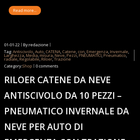
Read more...
01-01-22
By:redazione
Tag:
Antiscivolo
,
Auto
,
CATENA
,
Catene
,
con
,
Emergenza
,
Invernale
,
Larghezza
,
Media
,
misura
,
Neve
,
Pezzi
,
PNEUMATICI
,
Pneumatico
,
radiale
,
Regolabile
,
Riloer
,
Trazione
Category:
Shop
0 comments
RILOER CATENE DA NEVE
ANTISCIVOLO DA 10 PEZZI –
PNEUMATICO INVERNALE DA
NEVE PER AUTO DI