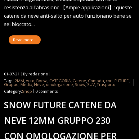
resistenza all'abrasione.【Ampie applicazioni】: queste
catene da neve anti-salto per auto funzionano bene se
sei bloccato…
Read more...
01-07-21
By:redazione
Tag:
12MM
,
Auto
,
Borsa
,
CATEGORIA
,
Catene
,
Comoda
,
con
,
FUTURE
,
Gruppo
,
Media
,
Neve
,
omologazione
,
Snow
,
SUV
,
Trasporto
Category:
Shop
0 comments
SNOW FUTURE CATENE DA
NEVE 12MM GRUPPO 230
CON OMOLOGAZIONE PER