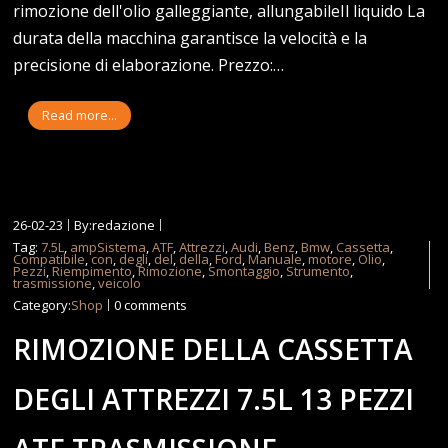
rimozione dell'olio galleggiante, allungabileIl liquido La
durata della macchina garantisce la velocità e la
precisione di elaborazione. Prezzo:…
Read more...
26-02-23
By:redazione
Tag:
7.5L
,
ampSistema
,
ATF
,
Attrezzi
,
Audi
,
Benz
,
Bmw
,
Cassetta
,
Compatibile
,
con
,
degli
,
del
,
della
,
Ford
,
Manuale
,
motore
,
Olio
,
Pezzi
,
Riempimento
,
Rimozione
,
Smontaggio
,
Strumento
,
trasmissione
,
veicolo
Category:
Shop
0 comments
RIMOZIONE DELLA CASSETTA
DEGLI ATTREZZI 7.5L 13 PEZZI