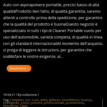
Auto con aspirapolvere portatile, prezzo basso di alta
qualitàProdotto ben fatto, di qualità garantita, saremo
attenti a controllo prima della spedizione, per garantire
che la qualità del prodotto è buonaQuesto negozio è
specializzato in tutti i tipi di Cleaner Portable vuoto per
uso dell'automobile, varietà completa, di qualità in linea
con gli standard internazionaliAl momento dell'acquisto,
si prega di leggere le istruzioni, per garantire che
soddisfare le vostre esigenze, al…
Read more...
19-04-21
By:redazione
Tag:
Completo
,
con
,
Cura
,
della
,
dellauto
,
Disinfettore
,
Huanyu
,
Intelligente
,
ozono
,
polvere
,
professionale
,
promemoria
,
Rimozione
,
Timer