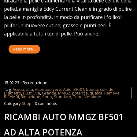
idratare la pelle e aumentare la vitalità delle cellule della
pelle.La maniglia Eddy Current Clean è in grado di pulire
la pelle in profondità, in modo da purificare i follicoli
piliferi, rimuovere cutine, grasso e punti neri. È
applicabile a tutti i tipi di pelle. Può anche…
Read more...
15-02-23
By:redazione
Tag:
Acqua
,
alta
,
Aspirapolvere
,
Auto
,
BF501
,
buona
,
con
,
del
,
Diametro
,
Dust
,
Eva
,
Grande
,
MMGZ
,
potenza
,
qualità
,
Removal
,
RICAMBI
,
Rimozione
,
Sono
,
Standard
,
Tubo
,
Versione
Category:
Shop
0 comments
RICAMBI AUTO MMGZ BF501
AD ALTA POTENZA