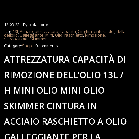
12-03-23
By:redazione
Tag:
13l
,
Acciaio
,
attrezzatura
,
capacità
,
Cinghia
,
cintura
,
del
,
della
,
dellolio
,
Galleggiante
,
Mini
,
Olio
,
raschietto
,
Rimozione
,
SEPARATORE
,
Skimmer
Category:
Shop
0 comments
ATTREZZATURA CAPACITÀ DI
RIMOZIONE DELL’OLIO 13L /
H MINI OLIO MINI OLIO
SKIMMER CINTURA IN
ACCIAIO RASCHIETTO A OLIO
GALLEGGIANTE PER LA