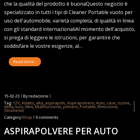
che la qualità del prodotto è buonaQuesto negozio è
specializzato in tutti i tipi di Cleaner Portable vuoto per
uso dell'automobile, varietà completa, di qualità in linea
con gli standard internazionaliAl momento dell'acquisto,
si prega di leggere le istruzioni, per garantire che
soddisfare le vostre esigenze, al…
Read more...
15-02-23
By:redazione
Tag:
12V
,
Adatto
,
alta
,
aspirapolv
,
Aspirapolvere
,
Auto
,
case
,
cucine
,
della
,
luso
,
Mini
,
Multifunzione
,
polvere
,
Portatile
,
Rimozione
,
Strumento
Category:
Shop
0 comments
ASPIRAPOLVERE PER AUTO