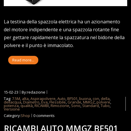
La testina della spazzola elettrica ha un azionamento
del motore indipendente e una spazzola rotante fine
per gettare rapidamente la spazzatura nel bidone della
polvere e il punto è immacolato.
Read more...
15-02-23
By:redazione
Tag:
7.5M
,
alta
,
Aspirapolvere
,
Auto
,
BF501
,
buona
,
con
,
della
,
dellacqua
,
Diametro
,
Eva
,
Flessibile
,
Grande
,
MMGZ
,
polvere
,
potenza
,
qualità
,
RICAMBI
,
Rimozione
,
Sono
,
Standard
,
Tubo
,
Versione
Category:
Shop
0 comments
RICAMBI AUTO MMGZ BF501