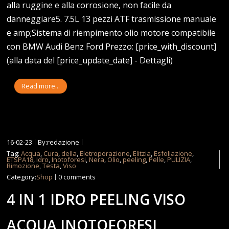
alla ruggine e alla corrosione, non facile da
danneggiare5. 7.5L 13 pezzi ATF trasmissione manuale
e amp;Sistema di riempimento olio motore compatibile
con BMW Audi Benz Ford Prezzo: [price_with_discount]
(alla data del [price_update_date] - Dettagli)
Read more...
16-02-23
By:redazione
Tag:
Acqua
,
Cura
,
della
,
Eletroporazione
,
Elitzia
,
Esfoliazione
,
ETSPA18
,
Idro
,
Inotoforesi
,
Nera
,
Olio
,
peeling
,
Pelle
,
PULIZIA
,
Rimozione
,
Testa
,
Viso
Category:
Shop
0 comments
4 IN 1 IDRO PEELING VISO
ACQUA INOTOFORESI