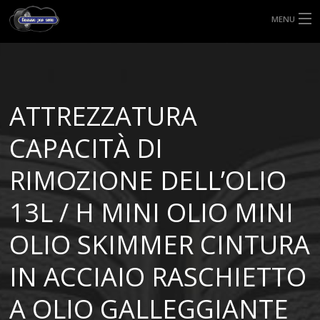
MENU
HOME
TIPI DI GOMME
ATTREZZATURA
MISURE GOMME
CAPACITÀ DI
BLOG
RIMOZIONE DELL’OLIO
SHOP
13L / H MINI OLIO MINI
OLIO SKIMMER CINTURA
IN ACCIAIO RASCHIETTO
A OLIO GALLEGGIANTE