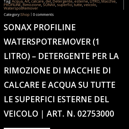
Tag:
Acqua
,
Art
,
calcare
,
del
,
Detergente
,
esterne
,
LITRO
,
Macchie
,
PROFILINE
,
Rimozione
,
SONAX
,
superfici
,
tutte
,
veicolo
,
WaterspotRemover
Category:
Shop
0 comments
SONAX PROFILINE
WATERSPOTREMOVER (1
LITRO) – DETERGENTE PER LA
RIMOZIONE DI MACCHIE DI
CALCARE E ACQUA SU TUTTE
LE SUPERFICI ESTERNE DEL
VEICOLO | ART. N. 02753000