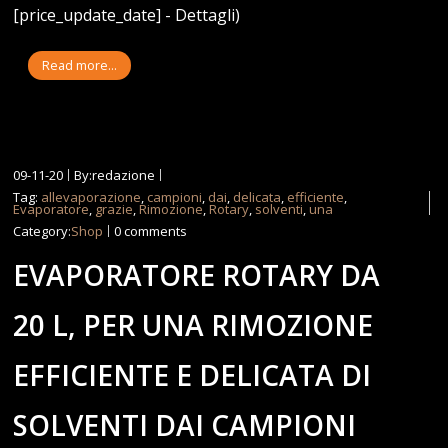
[price_update_date] - Dettagli)
Read more...
09-11-20
By:redazione
Tag:
allevaporazione
,
campioni
,
dai
,
delicata
,
efficiente
,
Evaporatore
,
grazie
,
Rimozione
,
Rotary
,
solventi
,
una
Category:
Shop
0 comments
EVAPORATORE ROTARY DA
20 L, PER UNA RIMOZIONE
EFFICIENTE E DELICATA DI
SOLVENTI DAI CAMPIONI