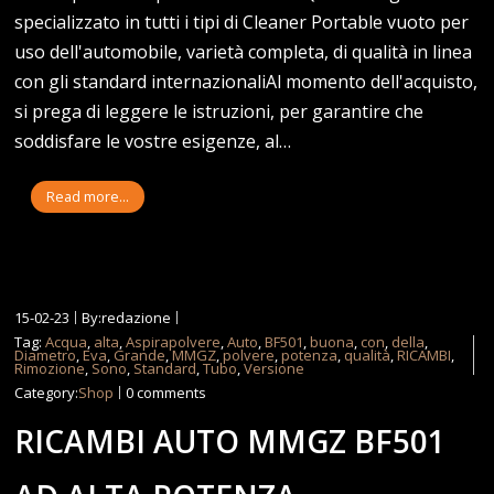
specializzato in tutti i tipi di Cleaner Portable vuoto per
uso dell'automobile, varietà completa, di qualità in linea
con gli standard internazionaliAl momento dell'acquisto,
si prega di leggere le istruzioni, per garantire che
soddisfare le vostre esigenze, al…
Read more...
15-02-23
By:redazione
Tag:
Acqua
,
alta
,
Aspirapolvere
,
Auto
,
BF501
,
buona
,
con
,
della
,
Diametro
,
Eva
,
Grande
,
MMGZ
,
polvere
,
potenza
,
qualità
,
RICAMBI
,
Rimozione
,
Sono
,
Standard
,
Tubo
,
Versione
Category:
Shop
0 comments
RICAMBI AUTO MMGZ BF501