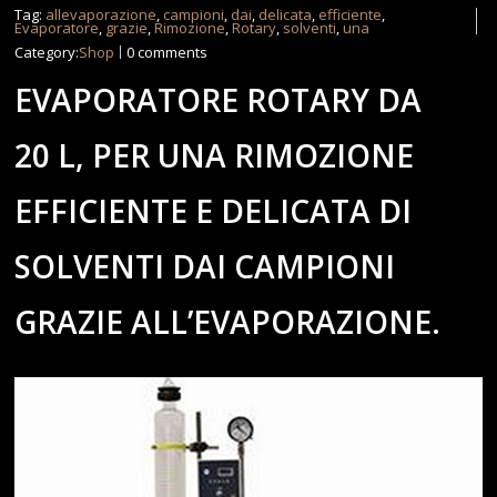
Tag:
allevaporazione
,
campioni
,
dai
,
delicata
,
efficiente
,
Evaporatore
,
grazie
,
Rimozione
,
Rotary
,
solventi
,
una
Category:
Shop
0 comments
EVAPORATORE ROTARY DA
20 L, PER UNA RIMOZIONE
EFFICIENTE E DELICATA DI
SOLVENTI DAI CAMPIONI
GRAZIE ALL’EVAPORAZIONE.