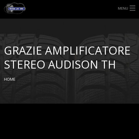
MENU
HOME
TIPI DI GOMME
GRAZIE AMPLIFICATORE
MISURE GOMME
STEREO AUDISON TH
BLOG
HOME
SHOP