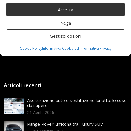
collegamento con altre appliqueFacile da installare e
rimuovere, facile da tenere e utilizzare. Prezzo:
Accetta
[price_with_discount](alla data del [price_update_date] -
Nega
Dettagli)
Gestisci opzioni
Read more...
Cookie Policy
Informativa Cookie ed informativa Privacy
Articoli recenti
Assicurazione auto e sostituzione lunotto: le cose
da sapere
21 Aprile,2026
Range Rover: un’icona tra i luxury SUV