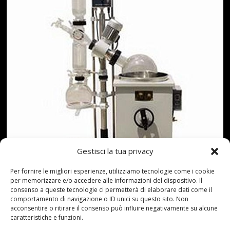
Gestisci la tua privacy
Per fornire le migliori esperienze, utilizziamo tecnologie come i cookie
per memorizzare e/o accedere alle informazioni del dispositivo. Il
Rivestimento speciale struttura e materiale di
consenso a queste tecnologie ci permetterà di elaborare dati come il
comportamento di navigazione o ID unici su questo sito. Non
guarnizione, elevata resistenza alla corrosione.Alta
acconsentire o ritirare il consenso può influire negativamente su alcune
efficienza e recupero.Module?esigente, facile
caratteristiche e funzioni.