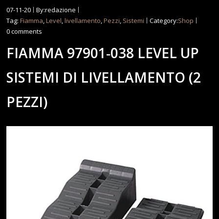
07-11-20
By:redazione
Tag:
Fiamma
,
Level
,
livellamento
,
Pezzi
,
Sistemi
Category:
Shop
0 comments
FIAMMA 97901‐038 LEVEL UP
SISTEMI DI LIVELLAMENTO (2
PEZZI)