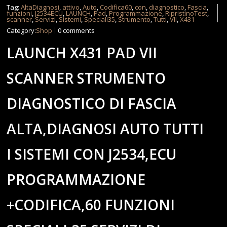
Tag:
AltaDiagnosi
,
attivo
,
Auto
,
Codifica60
,
con
,
diagnostico
,
Fascia
,
funzioni
,
J2534ECU
,
LAUNCH
,
Pad
,
Programmazione
,
RipristinoTest
,
scanner
,
Servizi
,
Sistemi
,
Speciali35
,
Strumento
,
Tutti
,
VII
,
X431
Category:
Shop
0 comments
LAUNCH X431 PAD VII
SCANNER STRUMENTO
DIAGNOSTICO DI FASCIA
ALTA,DIAGNOSI AUTO TUTTI
I SISTEMI CON J2534,ECU
PROGRAMMAZIONE
+CODIFICA,60 FUNZIONI