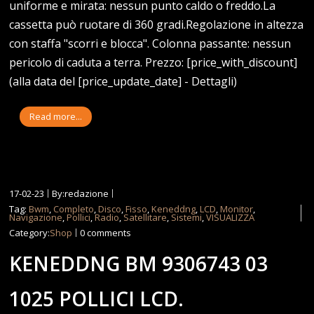
uniforme e mirata: nessun punto caldo o freddo.La
cassetta può ruotare di 360 gradi.Regolazione in altezza
con staffa "scorri e blocca". Colonna passante: nessun
pericolo di caduta a terra. Prezzo: [price_with_discount]
(alla data del [price_update_date] - Dettagli)
Read more...
17-02-23
By:redazione
Tag:
Bwm
,
Completo
,
Disco
,
Fisso
,
Keneddng
,
LCD
,
Monitor
,
Navigazione
,
Pollici
,
Radio
,
Satellitare
,
Sistemi
,
VISUALIZZA
Category:
Shop
0 comments
KENEDDNG BM 9306743 03
1025 POLLICI LCD.