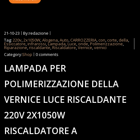
21-10-23
By:redazione
Tag:
220v
,
2x1050W
,
Alogena
,
Auto
,
CARROZZERIA
,
con
,
corte
,
della
,
Essiccatore
,
infrarossi
,
Lampada
,
Luce
,
onde
,
Polimerizzazione
,
Riparazione
,
riscaldante
,
Riscaldatore
,
Vernice
,
vernici
Category:
Shop
0 comments
LAMPADA PER
POLIMERIZZAZIONE DELLA
VERNICE LUCE RISCALDANTE
220V 2X1050W
RISCALDATORE A