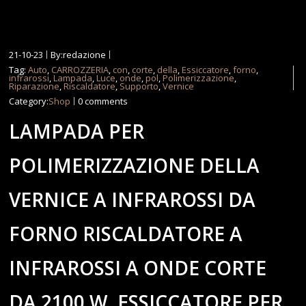
21-10-23
By:redazione
Tag:
Auto
,
CARROZZERIA
,
con
,
corte
,
della
,
Essiccatore
,
forno
,
infrarossi
,
Lampada
,
Luce
,
onde
,
pol
,
Polimerizzazione
,
Riparazione
,
Riscaldatore
,
Supporto
,
Vernice
Category:
Shop
0 comments
LAMPADA PER
POLIMERIZZAZIONE DELLA
VERNICE A INFRAROSSI DA
FORNO RISCALDATORE A
INFRAROSSI A ONDE CORTE
DA 2100 W, ESSICCATORE PER