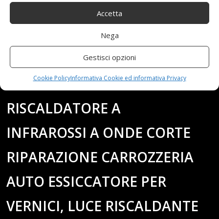
LAMPADA PER
Accetta
POLIMERIZZAZIONE DELLA
Nega
VERNICE LUCE RISCALDANTE
Gestisci opzioni
Cookie Policy
Informativa Cookie ed informativa Privacy
220V 2X1050W
RISCALDATORE A
INFRAROSSI A ONDE CORTE
RIPARAZIONE CARROZZERIA
AUTO ESSICCATORE PER
VERNICI, LUCE RISCALDANTE