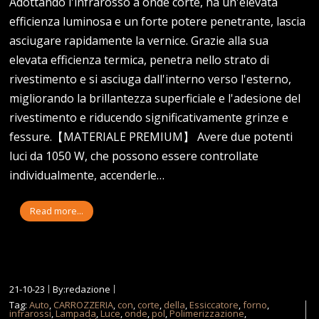
Adottando l'infrarosso a onde corte, ha un'elevata
efficienza luminosa e un forte potere penetrante, lascia
asciugare rapidamente la vernice. Grazie alla sua
elevata efficienza termica, penetra nello strato di
rivestimento e si asciuga dall'interno verso l'esterno,
migliorando la brillantezza superficiale e l'adesione del
rivestimento e riducendo significativamente grinze e
fessure.【MATERIALE PREMIUM】 Avere due potenti
luci da 1050 W, che possono essere controllate
individualmente, accenderle…
Read more...
21-10-23
By:redazione
Tag:
Auto
,
CARROZZERIA
,
con
,
corte
,
della
,
Essiccatore
,
forno
,
infrarossi
,
Lampada
,
Luce
,
onde
,
pol
,
Polimerizzazione
,