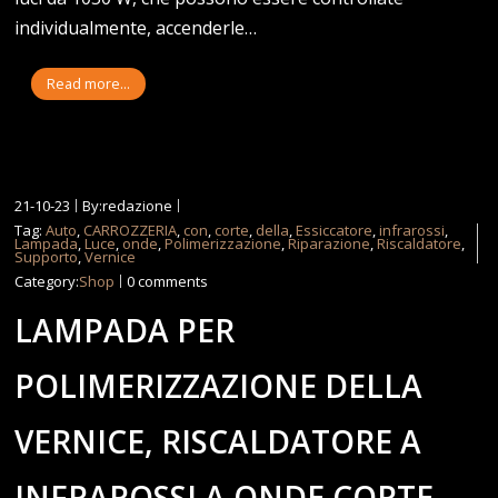
individualmente, accenderle…
Read more...
21-10-23
By:redazione
Tag:
Auto
,
CARROZZERIA
,
con
,
corte
,
della
,
Essiccatore
,
infrarossi
,
Lampada
,
Luce
,
onde
,
Polimerizzazione
,
Riparazione
,
Riscaldatore
,
Supporto
,
Vernice
Category:
Shop
0 comments
LAMPADA PER
POLIMERIZZAZIONE DELLA
VERNICE, RISCALDATORE A
INFRAROSSI A ONDE CORTE,