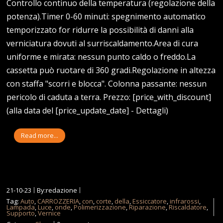
Controllo continuo della temperatura (regolazione della
potenza).Timer 0-60 minuti: spegnimento automatico
temporizzato for ridurre la possibilità di danni alla
verniciatura dovuti al surriscaldamento.Area di cura
uniforme e mirata: nessun punto caldo o freddo.La
cassetta può ruotare di 360 gradi.Regolazione in altezza
con staffa "scorri e blocca". Colonna passante: nessun
pericolo di caduta a terra. Prezzo: [price_with_discount]
(alla data del [price_update_date] - Dettagli)
Read more...
21-10-23
By:redazione
Tag:
Auto
,
CARROZZERIA
,
con
,
corte
,
della
,
Essiccatore
,
infrarossi
,
Lampada
,
Luce
,
onde
,
Polimerizzazione
,
Riparazione
,
Riscaldatore
,
Supporto
,
Vernice