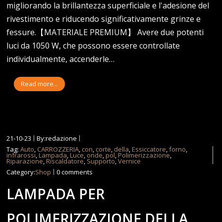
migliorando la brillantezza superficiale e l'adesione del
rivestimento e riducendo significativamente grinze e
fessure.【MATERIALE PREMIUM】 Avere due potenti
luci da 1050 W, che possono essere controllate
individualmente, accenderle…
Read more...
21-10-23
By:redazione
Tag:
Auto
,
CARROZZERIA
,
con
,
corte
,
della
,
Essiccatore
,
forno
,
infrarossi
,
Lampada
,
Luce
,
onde
,
pol
,
Polimerizzazione
,
Riparazione
,
Riscaldatore
,
Supporto
,
Vernice
Category:
Shop
0 comments
LAMPADA PER
POLIMERIZZAZIONE DELLA