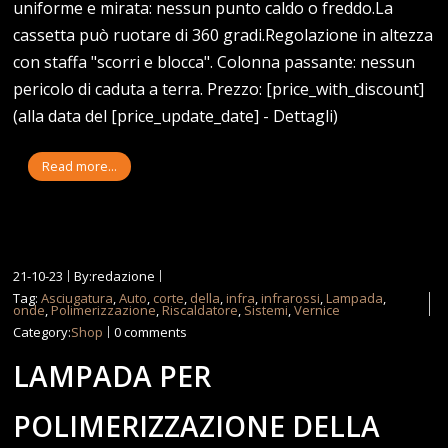
uniforme e mirata: nessun punto caldo o freddo.La
cassetta può ruotare di 360 gradi.Regolazione in altezza
con staffa "scorri e blocca". Colonna passante: nessun
pericolo di caduta a terra. Prezzo: [price_with_discount]
(alla data del [price_update_date] - Dettagli)
Read more...
21-10-23
By:redazione
Tag:
Asciugatura
,
Auto
,
corte
,
della
,
infra
,
infrarossi
,
Lampada
,
onde
,
Polimerizzazione
,
Riscaldatore
,
Sistemi
,
Vernice
Category:
Shop
0 comments
LAMPADA PER
POLIMERIZZAZIONE DELLA