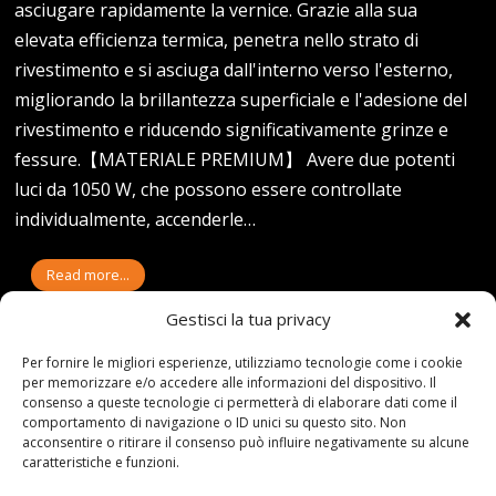
asciugare rapidamente la vernice. Grazie alla sua
elevata efficienza termica, penetra nello strato di
rivestimento e si asciuga dall'interno verso l'esterno,
migliorando la brillantezza superficiale e l'adesione del
rivestimento e riducendo significativamente grinze e
fessure.【MATERIALE PREMIUM】 Avere due potenti
luci da 1050 W, che possono essere controllate
individualmente, accenderle…
Read more...
Gestisci la tua privacy
Per fornire le migliori esperienze, utilizziamo tecnologie come i cookie
per memorizzare e/o accedere alle informazioni del dispositivo. Il
21-10-23
By:redazione
consenso a queste tecnologie ci permetterà di elaborare dati come il
Tag:
220v
,
2x1050W
,
Alogena
,
Auto
,
CARROZZERIA
,
con
,
corte
,
della
,
comportamento di navigazione o ID unici su questo sito. Non
Essiccatore
,
infrarossi
,
Lampada
,
Luce
,
onde
,
Polimerizzazione
,
acconsentire o ritirare il consenso può influire negativamente su alcune
Riparazione
,
riscaldante
,
Riscaldatore
,
Vernice
,
vernici
caratteristiche e funzioni.
Category:
Shop
0 comments