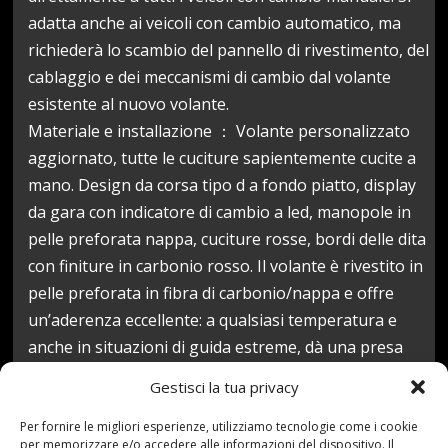
adatta anche ai veicoli con cambio automatico, ma
richiederà lo scambio del pannello di rivestimento, del
cablaggio e dei meccanismi di cambio dal volante
esistente al nuovo volante.
Materiale e installazione ： Volante personalizzato
aggiornato, tutte le cuciture sapientemente cucite a
mano. Design da corsa tipo d a fondo piatto, display
da gara con indicatore di cambio a led, manopole in
pelle preforata nappa, cuciture rosse, bordi delle dita
con finiture in carbonio rosso. Il volante è rivestito in
pelle preforata in fibra di carbonio/nappa e offre
un’aderenza eccellente: a qualsiasi temperatura e
anche in situazioni di guida estreme, dà una presa
sull’emozione delle corse
Gestisci la tua privacy
Servizio di vendita di qualità: forniremo un servizio di
garanzia permanente per i prodotti acquistati. Se hai
Per fornire le migliori esperienze, utilizziamo tecnologie come i cookie
per memorizzare e/o accedere alle informazioni del dispositivo. Il