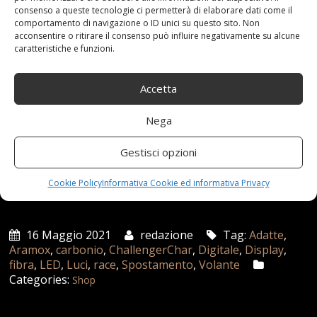
domande sui nostri prodotti, ti preghiamo di
consenso a queste tecnologie ci permetterà di elaborare dati come il
contattarci in tempo, ti forniremo risposte di alta
comportamento di navigazione o ID unici su questo sito. Non
acconsentire o ritirare il consenso può influire negativamente su alcune
qualità il prima possibile.
caratteristiche e funzioni.
Prezzo:
783,99 €
(alla data del May 16, 2021 20:56:47 UTC –
Dettagli
)
Accetta
Nega
Gestisci opzioni
Cookie Policy
Informativa Cookie ed informativa Privacy
16 Maggio 2021
redazione
Tag:
Adatte
,
Aramox
,
carbonio
,
ChallengerChar
,
Digitale
,
Display
,
fibra
,
LED
,
Luci
,
race
,
Spostamento
,
Volante
Categories:
Shop