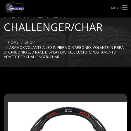
LUCI DI SPOSTAMENTO
MENU
ADATTE PER
HOME
CHALLENGER/CHAR
TIPI DI GOMME
HOME
SHOP
ARAMOX VOLANTE A LED IN FIBRA DI CARBONIO, VOLANTE IN FIBRA
MISURE GOMME
DI CARBONIO LED RACE DISPLAY DIGITALE LUCI DI SPOSTAMENTO
ADATTE PER CHALLENGER/CHAR
BLOG
SHOP