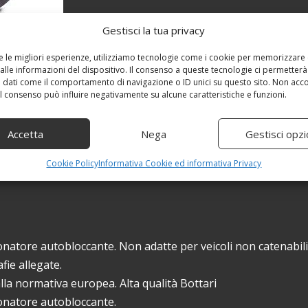
Gestisci la tua privacy
re le migliori esperienze, utilizziamo tecnologie come i cookie per memorizzare
alle informazioni del dispositivo. Il consenso a queste tecnologie ci permetterà
 dati come il comportamento di navigazione o ID unici su questo sito. Non acc
 il consenso può influire negativamente su alcune caratteristiche e funzioni.
Accetta
Nega
Gestisci opzi
Cookie Policy
Informativa Cookie ed informativa Privacy
tore autobloccante. Non adatte per veicoli non catenabili.
fie allegate.
a normativa europea. Alta qualità Bottari
onatore autobloccante.