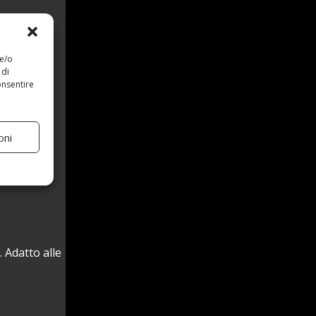
 e/o
 di
onsentire
oni
 Adatto alle