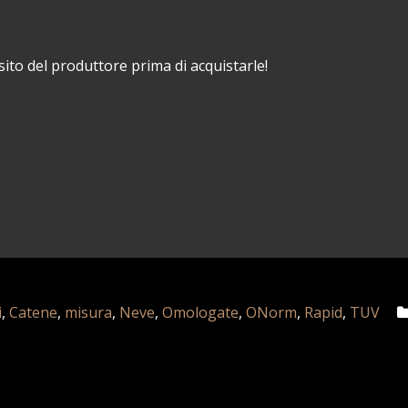
sito del produttore prima di acquistarle!
i
,
Catene
,
misura
,
Neve
,
Omologate
,
ONorm
,
Rapid
,
TUV