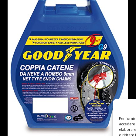
Per forni
accedere 
elaborare
o ritirare