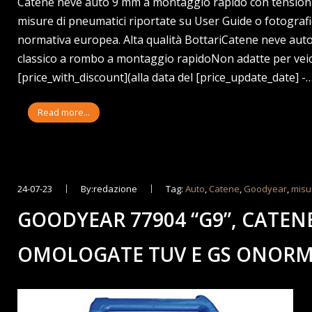
Catene neve auto 9 mm a montaggio rapido con tensionato
misure di pneumatici riportate su User Guide o fotograf
normativa europea. Alta qualità BottariCatene neve au
classico a rombo a montaggio rapidoNon adatte per veico
[price_with_discount](alla data del [price_update_date] -
Read more...
24-07-23
By:redazione
Tag:
Auto
,
Catene
,
Goodyear
,
misu
GOODYEAR 77904 “G9”, CATEN
OMOLOGATE TUV E GS ONOR