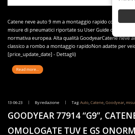
Catene neve auto 9 mm a montaggio rapido con tensionato
misure di pneumatici riportate su User Guide o fotograf
normativa europea. Alta qualità GoodyearCatene neve 
classico a rombo a montaggio rapidoNon adatte per veicol
[price_update_date] - Dettagli)
Read more...
13-06-23
By:redazione
Tag:
Auto
,
Catene
,
Goodyear
,
misu
GOODYEAR 77914 “G9”, CATEN
OMOLOGATE TUV E GS ONOR