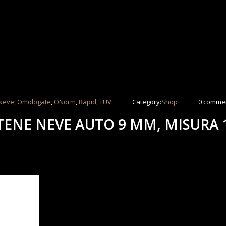
Neve
,
Omologate
,
ONorm
,
Rapid
,
TUV
Category:
Shop
0 comme
ATENE NEVE AUTO 9 MM, MISURA 
M