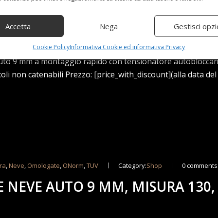
Accetta
Nega
Gestisci opzi
re autobloccante. Non adatte per veicoli non catenabili. A
ie allegate.Extra STRONG. Facile montaggio. Prodotto confor
Cookie Policy
Informativa Cookie ed informativa Privacy
auto 9 mm a montaggio rapido con tensionatore autoblocca
i non catenabili Prezzo: [price_with_discount](alla data del
ra
,
Neve
,
Omologate
,
ONorm
,
TUV
Category:
Shop
0 comments
E NEVE AUTO 9 MM, MISURA 130,
M