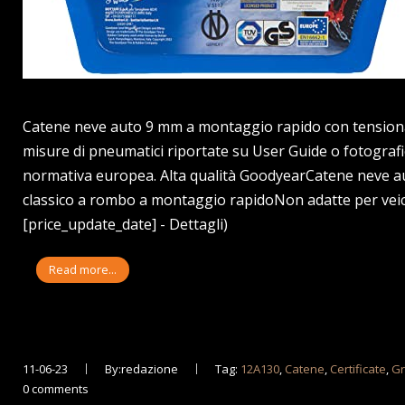
Catene neve auto 9 mm a montaggio rapido con tensionato
misure di pneumatici riportate su User Guide o fotograf
normativa europea. Alta qualità GoodyearCatene neve 
classico a rombo a montaggio rapidoNon adatte per veicol
[price_update_date] - Dettagli)
Read more...
11-06-23
By:redazione
Tag:
12A130
,
Catene
,
Certificate
,
Gr
0 comments