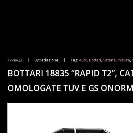
17-09-23
By:redazione
Tag:
Auto
,
Bottari
,
Catene
,
misura
,
BOTTARI 18835 “RAPID T2”, C
OMOLOGATE TUV E GS ONOR