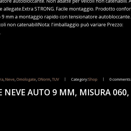
re autobloccante. Non adatte per veicoli non catenabili. A
ie allegate.Extra STRONG. Facile montaggio. Prodotto confor
to 9 mm a montaggio rapido con tensionatore autobloccante
li non catenabiliNota: l'imballaggio può variare Prezzo:
…
ra
,
Neve
,
Omologate
,
ONorm
,
TUV
Category:
Shop
0 comments
E NEVE AUTO 9 MM, MISURA 060,
M