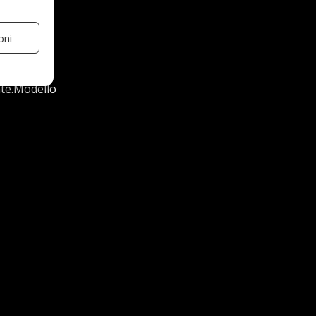
oni
datto alle
me alla
nte.Modello