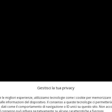
Gestisci la tua privacy
re le migliori esperienze, utilizziamo tecnologie come i cookie per memorizzare
alle informazioni del dispositivo. Il consenso a queste tecnologie ci permetterà
 dati come il comportamento di navigazione o ID unici su questo sito. Non acc
 il consenso può influire negativamente su alcune caratteristiche e funzioni.