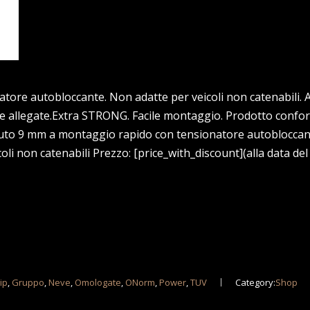
re autobloccante. Non adatte per veicoli non catenabili. A
ie allegate.Extra STRONG. Facile montaggio. Prodotto confor
auto 9 mm a montaggio rapido con tensionatore autoblocca
i non catenabili Prezzo: [price_with_discount](alla data del
ip
,
Gruppo
,
Neve
,
Omologate
,
ONorm
,
Power
,
TUV
Category:
Shop