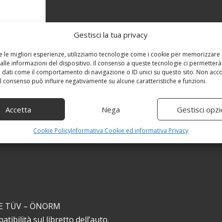
Gestisci la tua privacy
re le migliori esperienze, utilizziamo tecnologie come i cookie per memorizzare
alle informazioni del dispositivo. Il consenso a queste tecnologie ci permetterà
 dati come il comportamento di navigazione o ID unici su questo sito. Non acc
 il consenso può influire negativamente su alcune caratteristiche e funzioni.
Accetta
Nega
Gestisci opzi
Cookie Policy
Informativa Cookie ed informativa Privacy
TE TÜV – ÖNORM
ibilità sul libretto dell’auto.