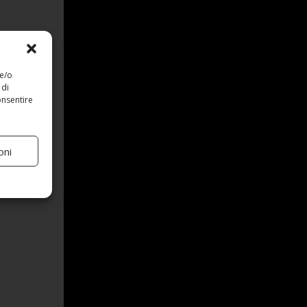
 e/o
 di
onsentire
oni