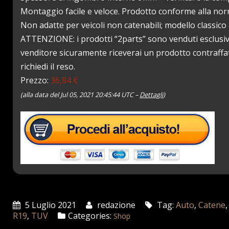
Montaggio facile e veloce. Prodotto conforme alla no
Non adatte per veicoli non catenabili; modello classi
ATTENZIONE: i prodotti “2parts” sono venduti esclusi
venditore sicuramente riceverai un prodotto contraffatt
richiedi il reso.
Prezzo:
36,84 €
(alla data del Jul 05, 2021 20:45:44 UTC –
Dettagli
)
5 Luglio 2021
redazione
Tag:
Auto
,
Catene
R19
,
TUV
Categories:
Shop