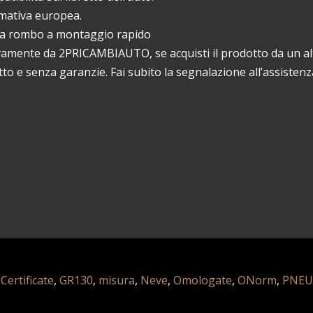
rmativa europea.
co a rombo a montaggio rapido
vamente da 2PRICAMBIAUTO, se acquisti il prodotto da un al
o e senza garanzie. Fai subito la segnalazione all’assistenza
,
Certificate
,
GR130
,
misura
,
Neve
,
Omologate
,
ONorm
,
PNEU