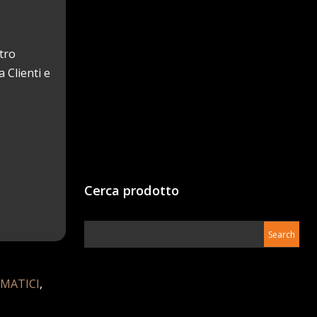
tro
 Clienti e
Cerca prodotto
MATICI
,