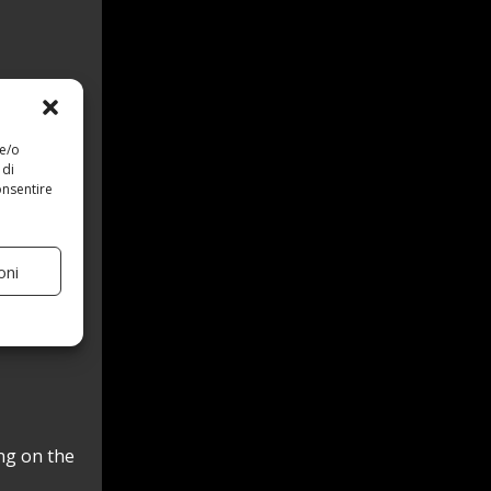
 e/o
 di
onsentire
oni
ng on the