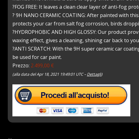
?FOG FREE: It leaves a clean clear layer of anti-fog pro
? 9H NANO CERAMIC COATING: After painted with this cer
protects your car from salt fog corrosion, birds droppin
?HYDROPHOBIC AND HIGH GLOSSY: Our product provides
waxing effect, gives a cleaning, shining car back to you
?ANTI SCRATCH: With the 9H super ceramic car coating 
be used for car paint.
Prezzo:
2.499,00 €
(alla data del Apr 18, 2021 19:49:01 UTC –
Dettagli
)