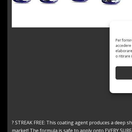
Per forni
accedere 
elaborare
o ritirare
? STREAK FREE: This coating agent produces a deep shi
market! The formula is safe to apply onto EVERY SURF