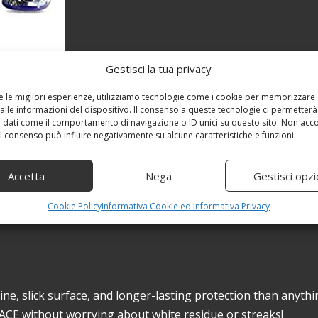
Gestisci la tua privacy
re le migliori esperienze, utilizziamo tecnologie come i cookie per memorizzare
alle informazioni del dispositivo. Il consenso a queste tecnologie ci permetterà
 dati come il comportamento di navigazione o ID unici su questo sito. Non acc
 il consenso può influire negativamente su alcune caratteristiche e funzioni.
Accetta
Nega
Gestisci opzi
Cookie Policy
Informativa Cookie ed informativa Privacy
ne, slick surface, and longer-lasting protection than anythi
ACE without worrying about white residue or streaks!