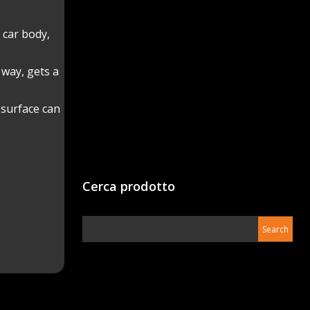
 car body,
way, gets a
 surface can
Cerca prodotto