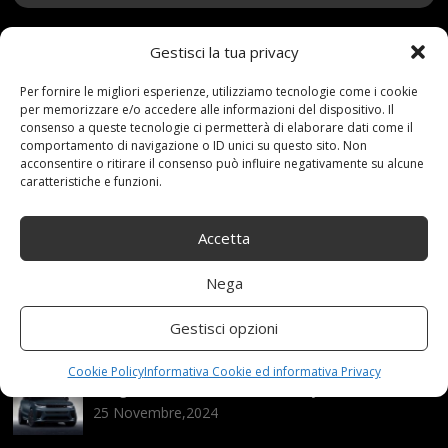
Gestisci la tua privacy
13 Luglio 2021
redazione
Tag:
9mm
,
Acciaio
,
Antiscivolo
,
Catene
,
Certificate
,
Per fornire le migliori esperienze, utilizziamo tecnologie come i cookie
EmmeshopOnline
,
Facile
,
forma
,
ingombro
,
interno
,
per memorizzare e/o accedere alle informazioni del dispositivo. Il
consenso a queste tecnologie ci permetterà di elaborare dati come il
legge
,
Montare
,
Neve
,
norma
,
Omologate
,
comportamento di navigazione o ID unici su questo sito. Non
PNEUMATICI
,
ROMBO
,
Sui
,
Taglia
,
V5117
acconsentire o ritirare il consenso può influire negativamente su alcune
Categories:
Shop
caratteristiche e funzioni.
Accetta
Articoli recenti
Nega
Assicurazione auto e sostituzione lunotto: le cose
da sapere
Gestisci opzioni
21 Aprile,2026
Cookie Policy
Informativa Cookie ed informativa Privacy
Range Rover: un’icona tra i luxury SUV
25 Novembre,2024