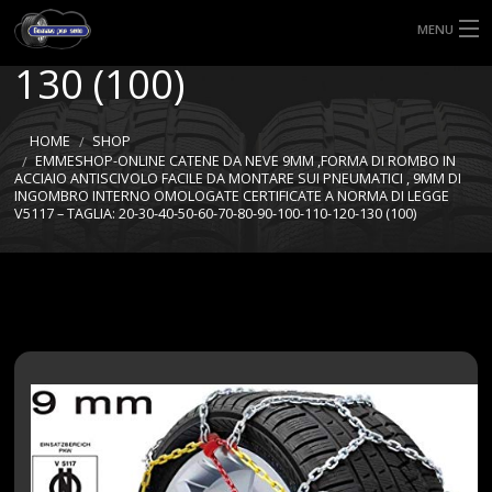
70-80-90-100-110-120-
MENU
130 (100)
HOME
TIPI DI GOMME
HOME
SHOP
EMMESHOP-ONLINE CATENE DA NEVE 9MM ,FORMA DI ROMBO IN
ACCIAIO ANTISCIVOLO FACILE DA MONTARE SUI PNEUMATICI , 9MM DI
MISURE GOMME
INGOMBRO INTERNO OMOLOGATE CERTIFICATE A NORMA DI LEGGE
V5117 – TAGLIA: 20-30-40-50-60-70-80-90-100-110-120-130 (100)
BLOG
SHOP