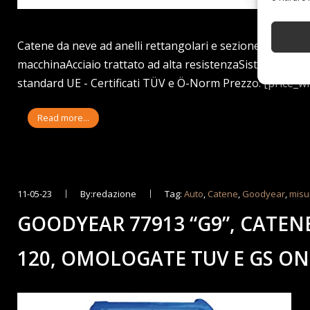
Catene da neve ad anelli rettangolari e sezione a forma di
macchinaAcciaio trattato ad alta resistenzaSistema di t
standard UE - Certificati TÜV e Ö-Norm Prezzo: [price_wit
Read more...
11-05-23
By:redazione
Tag:
Auto
,
Catene
,
Goodyear
,
misu
GOODYEAR 77913 “G9”, CATEN
120, OMOLOGATE TUV E GS O