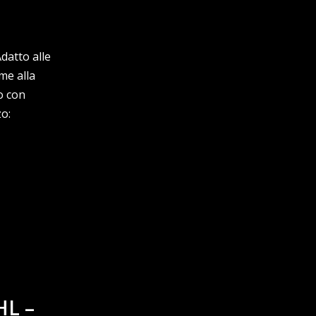
datto alle
me alla
o con
o:
HL –