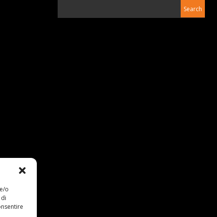
 e/o
 di
onsentire