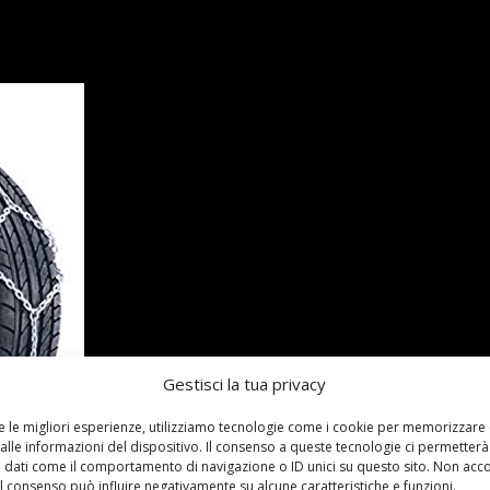
Gestisci la tua privacy
re le migliori esperienze, utilizziamo tecnologie come i cookie per memorizzare
alle informazioni del dispositivo. Il consenso a queste tecnologie ci permetterà
 dati come il comportamento di navigazione o ID unici su questo sito. Non acc
 il consenso può influire negativamente su alcune caratteristiche e funzioni.