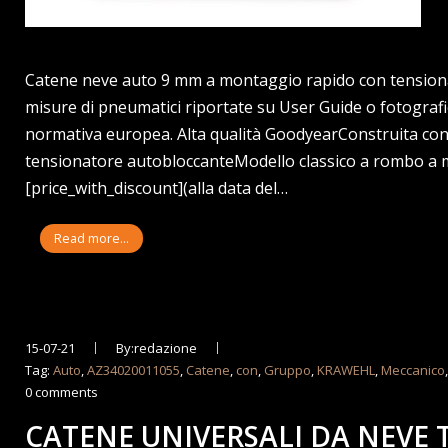
Catene neve auto 9 mm a montaggio rapido con tensionato
misure di pneumatici riportate su User Guide o fotograf
normativa europea. Alta qualità GoodyearConstruita co
tensionatore autobloccanteModello classico a rombo a m
[price_with_discount](alla data del…
Read more...
15-07-21
By:redazione
Tag:
Auto
,
AZ34020011055
,
Catene
,
con
,
Gruppo
,
KRAWEHL
,
Meccanico
0 comments
CATENE UNIVERSALI DA NEVE 