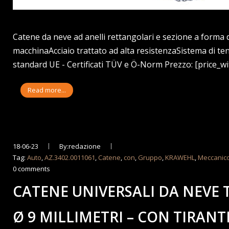
Catene da neve ad anelli rettangolari e sezione a forma di
macchinaAcciaio trattato ad alta resistenzaSistema di t
standard UE - Certificati TÜV e Ö-Norm Prezzo: [price_wit
Read more...
18-06-23
By:redazione
Tag:
Auto
,
AZ.3402.0011061
,
Catene
,
con
,
Gruppo
,
KRAWEHL
,
Meccanic
0 comments
CATENE UNIVERSALI DA NEVE 
Ø 9 MILLIMETRI – CON TIRANT