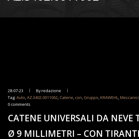
28-07-23
By:redazione
Tag:
Auto
,
AZ.3402.0011062
,
Catene
,
con
,
Gruppo
,
KRAWEHL
,
Meccanic
0 comments
CATENE UNIVERSALI DA NEVE 
Ø 9 MILLIMETRI – CON TIRANT