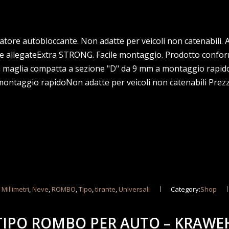
re autobloccante. Non adatte per veicoli non catenabili. A
ie allegateExtra STRONG. Facile montaggio. Prodotto confor
n maglia compatta a sezione "D" da 9 mm a montaggio rapid
ontaggio rapidoNon adatte per veicoli non catenabili Prezz
,
Millimetri
,
Neve
,
ROMBO
,
Tipo
,
tirante
,
Universali
Category:
Shop
TIPO ROMBO PER AUTO – KRAWE