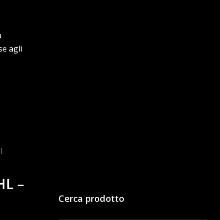
a
e agli
HL –
Cerca prodotto