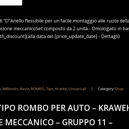
 "D"Anello flessibile per un facile montaggio alle ruote dell
ensione meccanicoSet composto da 2 unità - Omologato in bas
h_discount](alla data del [price_update_date] - Dettagli)
o
,
Millimetri
,
Neve
,
ROMBO
,
Tipo
,
tirante
,
Universali
Category:
Shop
TIPO ROMBO PER AUTO – KRAWE
E MECCANICO – GRUPPO 11 –