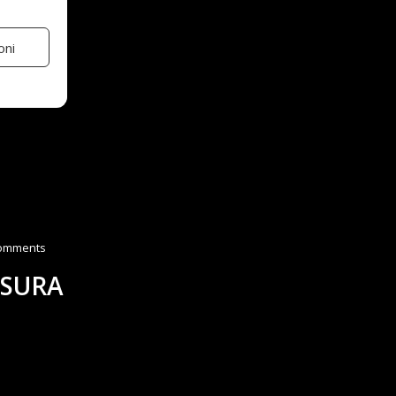
oni
a
e agli
comments
ISURA