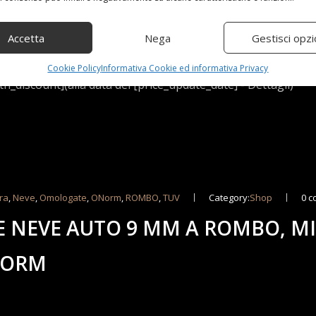
Accetta
Nega
Gestisci opzi
 "D"Anello flessibile per un facile montaggio alle ruote dell
ensione meccanicoSet composto da 2 unità - Omologato in bas
Cookie Policy
Informativa Cookie ed informativa Privacy
h_discount](alla data del [price_update_date] - Dettagli)
ra
,
Neve
,
Omologate
,
ONorm
,
ROMBO
,
TUV
Category:
Shop
0 
E NEVE AUTO 9 MM A ROMBO, M
NORM