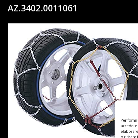
AZ.3402.0011061
Per forni
accedere 
elaborare
o ritirare