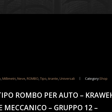
o
,
Millimetri
,
Neve
,
ROMBO
,
Tipo
,
tirante
,
Universali
Category:
Shop
TIPO ROMBO PER AUTO – KRAWE
E MECCANICO – GRUPPO 12 –