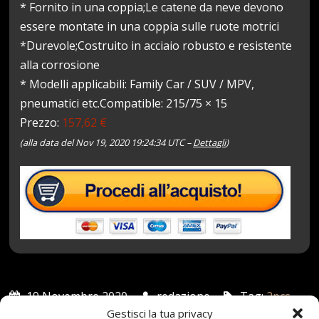
* Fornito in una coppia;Le catene da neve devono
essere montate in una coppia sulle ruote motrici
*Durevole;Costruito in acciaio robusto e resistente
alla corrosione
* Modelli applicabili: Family Car / SUV / MPV,
pneumatici etc.Compatible: 215/75 × 15
Prezzo:
157,62 €
(alla data del Nov 19, 2020 19:24:34 UTC –
Dettagli
)
19 Novembre 2020
redazione
Tag:
2pcs
,
Antiski
,
AntiSkid
,
Auto
,
CATENA
,
Catene
,
ECC
,
Gestisci la tua privacy