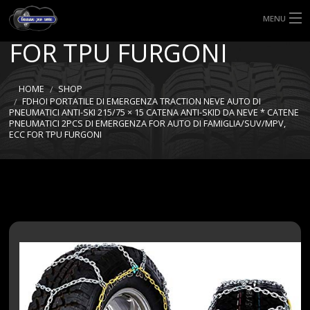
FAMIGLIA/SUV/MPV, ECC
MENU
FOR TPU FURGONI
HOME
TIPI DI GOMME
HOME
SHOP
FDHOI PORTATILE DI EMERGENZA TRACTION NEVE AUTO DI
PNEUMATICI ANTI-SKI 215/75 × 15 CATENA ANTI-SKID DA NEVE * CATENE
MISURE GOMME
PNEUMATICI 2PCS DI EMERGENZA FOR AUTO DI FAMIGLIA/SUV/MPV,
ECC FOR TPU FURGONI
BLOG
SHOP