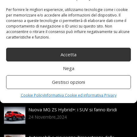
Emergenza
,
FamigliaSUVMPV
,
Fdhoi
,
furgoni
,
Neve
,
PNEUMATICI
,
Portatile
,
TPU
,
Traction
Categories:
Per fornire le migliori esperienze, utilizziamo tecnologie come i cookie
per memorizzare e/o accedere alle informazioni del dispositivo. Il
Shop
consenso a queste tecnologie ci permetterà di elaborare dati come il
comportamento di navigazione o ID unici su questo sito. Non
acconsentire o ritirare il consenso può influire negativamente su alcune
caratteristiche e funzioni.
Articoli recenti
Accetta
Assicurazione auto e sostituzione lunotto: le cose
da sapere
Nega
21 Aprile,2026
Range Rover: un’icona tra i luxury SUV
Gestisci opzioni
25 Novembre,2024
Cookie Policy
Informativa Cookie ed informativa Privacy
Nuova MG ZS Hybrid+: i SUV si fanno ibridi
24 Novembre,2024