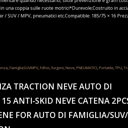
entare quando necessario, slitte prevenzione e graffi cost
n una coppia sulle ruote motrici*Durevole;Costruito in acc
 Car / SUV / MPV, pneumatici etc.Compatible: 185/75 × 16 Prez
enza
,
FamigliaSUVMPV
,
Fdhoi
,
furgoni
,
Neve
,
PNEUMATICI
,
Portatile
,
TPU
,
Tr
NZA TRACTION NEVE AUTO DI
× 15 ANTI-SKID NEVE CATENA 2PC
NE FOR AUTO DI FAMIGLIA/SUV