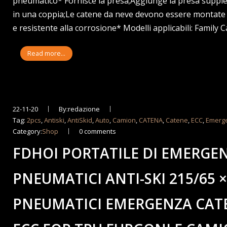
pneumatico* Fornisce la presa;Aggiunge la presa supplem
in una coppia;Le catene da neve devono essere montate i
e resistente alla corrosione* Modelli applicabili: Family
Read more...
22-11-20
By:redazione
Tag:
2pcs
,
Antiski
,
AntiSkid
,
Auto
,
Camion
,
CATENA
,
Catene
,
ECC
,
Emerg
Category:
Shop
0 comments
FDHOI PORTATILE DI EMERGE
PNEUMATICI ANTI-SKI 215/65 
PNEUMATICI EMERGENZA CATE