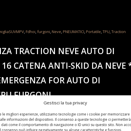
migliaSUVMPV
,
Fdhoi
,
furgoni
,
Neve
,
PNEUMATICI
,
Portatile
,
TPU
,
Traction
NZA TRACTION NEVE AUTO DI
× 16 CATENA ANTI-SKID DA NEVE 
 EMERGENZA FOR AUTO DI
TPU FURGONI
Gestisci la tua privacy
re le migliori esperienze, utilizziamo tecnologie come i cookie per memorizzare
alle informazioni del dispositivo. Il consenso a queste tecnologie ci permetterà
 dati come il comportamento di navigazione o ID unici su questo sito. Non acc
 il consenso può influire negativamente su alcune caratteristiche e funzioni.