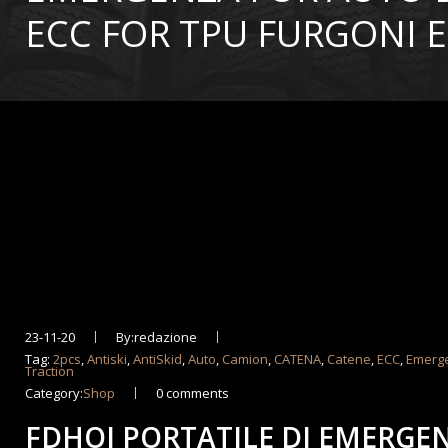
ECC FOR TPU FURGONI 
23-11-20
By:redazione
Tag:
2pcs
,
Antiski
,
AntiSkid
,
Auto
,
Camion
,
CATENA
,
Catene
,
ECC
,
Emerg
Traction
Category:
Shop
0 comments
FDHOI PORTATILE DI EMERGE