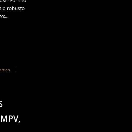
osi* Fornito
iaio robusto
zo:…
action
S
/MPV,