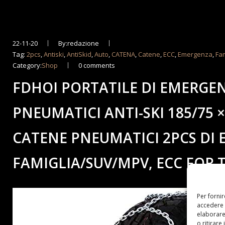
22-11-20
By:redazione
Tag:
2pcs
,
Antiski
,
AntiSkid
,
Auto
,
CATENA
,
Catene
,
ECC
,
Emergenza
,
Fa
Category:
Shop
0 comments
FDHOI PORTATILE DI EMERGE
PNEUMATICI ANTI-SKI 185/75 
CATENE PNEUMATICI 2PCS DI
FAMIGLIA/SUV/MPV, ECC FOR 
Per forni
accedere 
elaborare
o ritirare