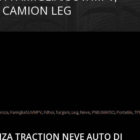
E CAMION LEG
enza
,
FamigliaSUVMPV
,
Fdhoi
,
furgoni
,
Leg
,
Neve
,
PNEUMATICI
,
Portatile
,
TP
NZA TRACTION NEVE AUTO DI