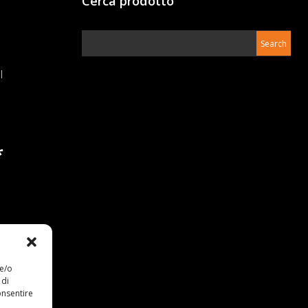
Cerca prodotto
*
 e/o
 di
onsentire