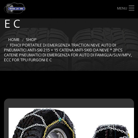
ECC FOR TPU FURGONI
MENU
E C
HOME
TIPI DI GOMME
HOME
SHOP
FDHOI PORTATILE DI EMERGENZA TRACTION NEVE AUTO DI
PNEUMATICI ANTI-SKI 215 × 15 CATENA ANTI-SKID DA NEVE * 2PCS
MISURE GOMME
CATENE PNEUMATICI DI EMERGENZA FOR AUTO DI FAMIGLIA/SUV/MPV,
ECC FOR TPU FURGONI E C
BLOG
SHOP