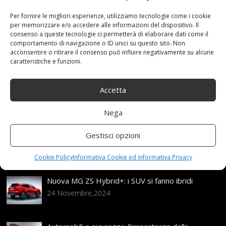
Emergenza
,
FamigliaSUVMPV
,
Fdhoi
,
furgoni
,
Neve
,
PNEUMATICI
,
Portatile
,
TPU
,
Traction
Categories:
Per fornire le migliori esperienze, utilizziamo tecnologie come i cookie
per memorizzare e/o accedere alle informazioni del dispositivo. Il
Shop
consenso a queste tecnologie ci permetterà di elaborare dati come il
comportamento di navigazione o ID unici su questo sito. Non
acconsentire o ritirare il consenso può influire negativamente su alcune
caratteristiche e funzioni.
Articoli recenti
Accetta
Assicurazione auto e sostituzione lunotto: le cose
da sapere
Nega
21 Aprile,2026
Range Rover: un’icona tra i luxury SUV
Gestisci opzioni
25 Novembre,2024
Cookie Policy
Informativa Cookie ed informativa Privacy
Nuova MG ZS Hybrid+: i SUV si fanno ibridi
24 Novembre,2024