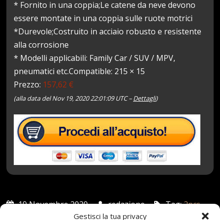
* Fornito in una coppia;Le catene da neve devono
essere montate in una coppia sulle ruote motrici
*Durevole;Costruito in acciaio robusto e resistente
alla corrosione
* Modelli applicabili: Family Car / SUV / MPV,
pneumatici etc.Compatible: 215 × 15
Prezzo:
157,62 €
(alla data del Nov 19, 2020 22:01:09 UTC –
Dettagli
)
19 Novembre 2020
redazione
Tag:
2pcs
,
Antiski
,
AntiSkid
,
Auto
,
CATENA
,
Catene
,
ECC
,
Gestisci la tua privacy