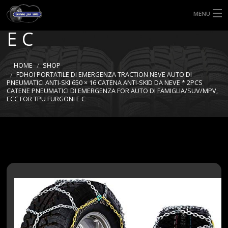
ECC FOR TPU FURGONI
MENU
E C
HOME
TIPI DI GOMME
HOME
SHOP
FDHOI PORTATILE DI EMERGENZA TRACTION NEVE AUTO DI
PNEUMATICI ANTI-SKI 650 × 16 CATENA ANTI-SKID DA NEVE * 2PCS
MISURE GOMME
CATENE PNEUMATICI DI EMERGENZA FOR AUTO DI FAMIGLIA/SUV/MPV,
ECC FOR TPU FURGONI E C
BLOG
SHOP