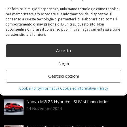
Emergenza
,
FamigliaSUVMPV
,
Fdhoi
,
furgoni
,
Neve
,
PNEUMATICI
,
Portatile
,
TPU
,
Traction
Categories:
Per fornire le migliori esperienze, utilizziamo tecnologie come i cookie
per memorizzare e/o accedere alle informazioni del dispositivo. Il
Shop
consenso a queste tecnologie ci permetterà di elaborare dati come il
comportamento di navigazione o ID unici su questo sito. Non
acconsentire o ritirare il consenso può influire negativamente su alcune
caratteristiche e funzioni.
Articoli recenti
Accetta
Assicurazione auto e sostituzione lunotto: le cose
da sapere
Nega
21 Aprile,2026
Range Rover: un’icona tra i luxury SUV
Gestisci opzioni
25 Novembre,2024
Cookie Policy
Informativa Cookie ed informativa Privacy
Nuova MG ZS Hybrid+: i SUV si fanno ibridi
24 Novembre,2024