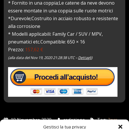
* Fornito in una coppia;Le catene da neve devono
essere montate in una coppia sulle ruote motrici
*Durevole;Costruito in acciaio robusto e resistente
alla corrosione
* Modelli applicabili: Family Car / SUV / MPV,
pneumatici etc.Compatible: 650 × 16
Prezzo:
157,62 €
(alla data del Nov 19, 2020 21:28:38 UTC –
Dettagli
)
19 Novembre 2020
redazione
Tag:
2pcs
,
Antiski
,
AntiSkid
,
Auto
,
CATENA
,
Catene
,
ECC
,
Gestisci la tua privacy