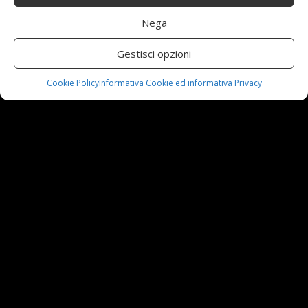
24 Novembre,2024
Nega
Automobili e sicurezza: l’importanza della
Gestisci opzioni
manutenzione
23 Aprile,2024
Cookie Policy
Informativa Cookie ed informativa Privacy