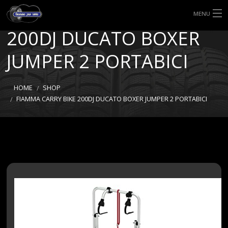
FIAMMA CARRY BIKE
MENU
200DJ DUCATO BOXER
HOME
JUMPER 2 PORTABICI
TIPI DI GOMME
MISURE GOMME
HOME
SHOP
FIAMMA CARRY BIKE 200DJ DUCATO BOXER JUMPER 2 PORTABICI
BLOG
SHOP