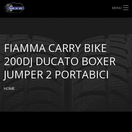
MENU
HOME
TIPI DI GOMME
FIAMMA CARRY BIKE
MISURE GOMME
200DJ DUCATO BOXER
BLOG
JUMPER 2 PORTABICI
SHOP
HOME