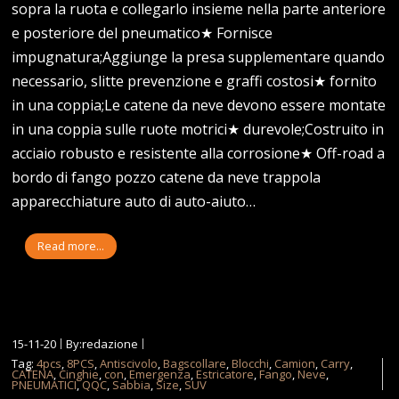
sopra la ruota e collegarlo insieme nella parte anteriore
e posteriore del pneumatico★ Fornisce
impugnatura;Aggiunge la presa supplementare quando
necessario, slitte prevenzione e graffi costosi★ fornito
in una coppia;Le catene da neve devono essere montate
in una coppia sulle ruote motrici★ durevole;Costruito in
acciaio robusto e resistente alla corrosione★ Off-road a
bordo di fango pozzo catene da neve trappola
apparecchiature auto di auto-aiuto…
Read more...
15-11-20
By:redazione
Tag:
4pcs
,
8PCS
,
Antiscivolo
,
Bagscollare
,
Blocchi
,
Camion
,
Carry
,
CATENA
,
Cinghie
,
con
,
Emergenza
,
Estricatore
,
Fango
,
Neve
,
PNEUMATICI
,
QQC
,
Sabbia
,
Size
,
SUV