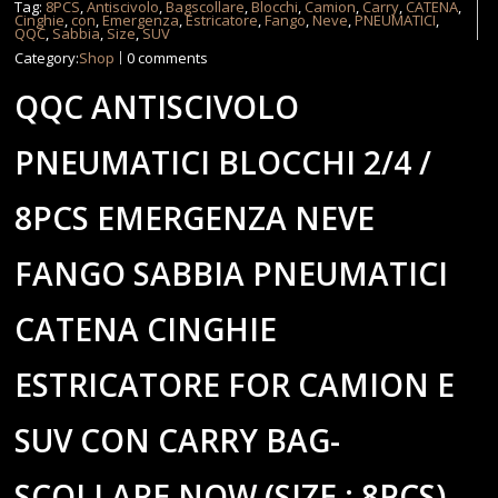
Tag:
8PCS
,
Antiscivolo
,
Bagscollare
,
Blocchi
,
Camion
,
Carry
,
CATENA
,
Cinghie
,
con
,
Emergenza
,
Estricatore
,
Fango
,
Neve
,
PNEUMATICI
,
QQC
,
Sabbia
,
Size
,
SUV
Category:
Shop
0 comments
QQC ANTISCIVOLO
PNEUMATICI BLOCCHI 2/4 /
8PCS EMERGENZA NEVE
FANGO SABBIA PNEUMATICI
CATENA CINGHIE
ESTRICATORE FOR CAMION E
SUV CON CARRY BAG-
SCOLLARE NOW (SIZE : 8PCS)