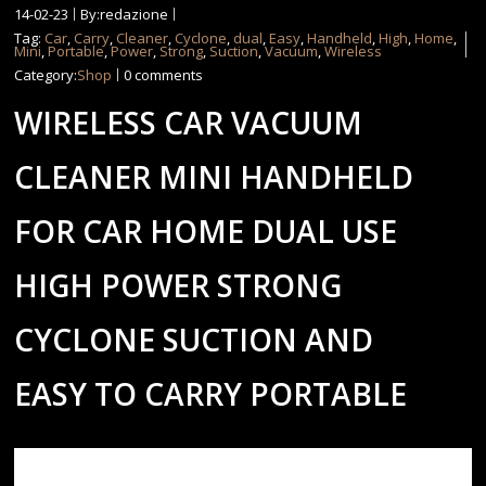
14-02-23
By:redazione
Tag:
Car
,
Carry
,
Cleaner
,
Cyclone
,
dual
,
Easy
,
Handheld
,
High
,
Home
,
Mini
,
Portable
,
Power
,
Strong
,
Suction
,
Vacuum
,
Wireless
Category:
Shop
0 comments
WIRELESS CAR VACUUM
CLEANER MINI HANDHELD
FOR CAR HOME DUAL USE
HIGH POWER STRONG
CYCLONE SUCTION AND
EASY TO CARRY PORTABLE