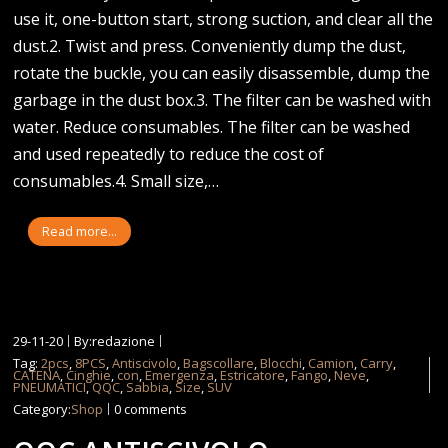
use it, one-button start, strong suction, and clear all the
dust.2. Twist and press. Conveniently dump the dust,
rotate the buckle, you can easily disassemble, dump the
garbage in the dust box.3. The filter can be washed with
water. Reduce consumables. The filter can be washed
and used repeatedly to reduce the cost of
consumables.4. Small size,…
Read more...
29-11-20
By:redazione
Tag:
2pcs
,
8PCS
,
Antiscivolo
,
Bagscollare
,
Blocchi
,
Camion
,
Carry
,
CATENA
,
Cinghie
,
con
,
Emergenza
,
Estricatore
,
Fango
,
Neve
,
PNEUMATICI
,
QQC
,
Sabbia
,
Size
,
SUV
Category:
Shop
0 comments