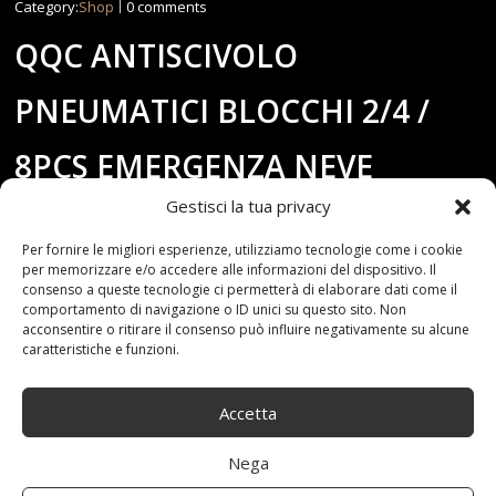
Category:
Shop
0 comments
QQC ANTISCIVOLO
PNEUMATICI BLOCCHI 2/4 /
8PCS EMERGENZA NEVE
Gestisci la tua privacy
FANGO SABBIA PNEUMATICI
Per fornire le migliori esperienze, utilizziamo tecnologie come i cookie
CATENA CINGHIE
per memorizzare e/o accedere alle informazioni del dispositivo. Il
consenso a queste tecnologie ci permetterà di elaborare dati come il
comportamento di navigazione o ID unici su questo sito. Non
ESTRICATORE FOR CAMION E
acconsentire o ritirare il consenso può influire negativamente su alcune
caratteristiche e funzioni.
SUV CON CARRY BAG-
Accetta
SCOLLARE NOW (SIZE : 4PCS)
Nega