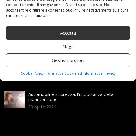
comportamento di navigazione o ID unici su questo sito. Non
acconsentire o ritirare il consenso può influire negativamente su alcune
Assicurazione auto e sostituzione lunotto: le cose
caratteristiche e funzioni.
da sapere
21 Aprile,2026
Accetta
Range Rover: un’icona tra i luxury SUV
Nega
25 Novembre,2024
Gestisci opzioni
Nuova MG ZS Hybrid+: i SUV si fanno ibridi
Cookie Policy
Informativa Cookie ed informativa Privacy
24 Novembre,2024
Automobili e sicurezza: l’importanza della
manutenzione
23 Aprile,2024