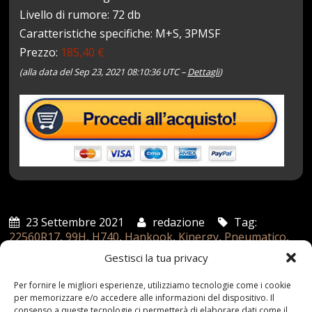
Livello di rumore: 72 db
Caratteristiche specifiche: M+S, 3PMSF
Prezzo:
185,40 €
(alla data del Sep 23, 2021 08:10:36 UTC –
Dettagli
)
23 Settembre 2021
redazione
Tag:
22560R17
,
99H
,
H740
,
Hankook
,
Kinergy
,
Pneumatico
,
STAGIONI
Categories:
Shop
Gestisci la tua privacy
Per fornire le migliori esperienze, utilizziamo tecnologie come i cookie
per memorizzare e/o accedere alle informazioni del dispositivo. Il
Articoli recenti
consenso a queste tecnologie ci permetterà di elaborare dati come il