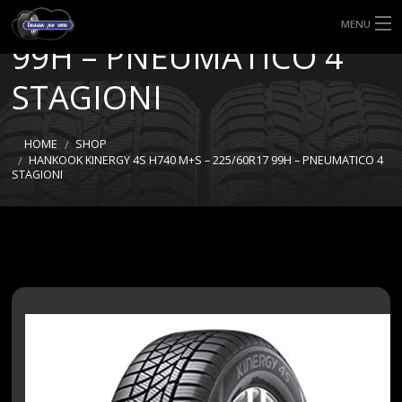
H740 M+S – 225/60R17
MENU
99H – PNEUMATICO 4
HOME
STAGIONI
TIPI DI GOMME
HOME
SHOP
MISURE GOMME
HANKOOK KINERGY 4S H740 M+S – 225/60R17 99H – PNEUMATICO 4
STAGIONI
BLOG
SHOP