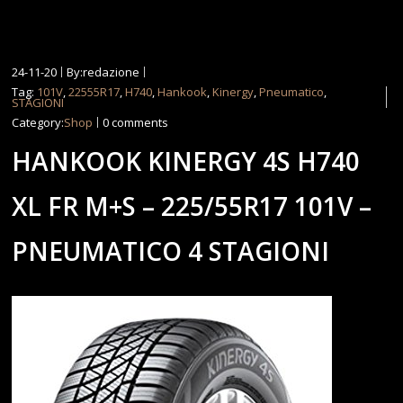
24-11-20
By:redazione
Tag:
101V
,
22555R17
,
H740
,
Hankook
,
Kinergy
,
Pneumatico
,
STAGIONI
Category:
Shop
0 comments
HANKOOK KINERGY 4S H740
XL FR M+S – 225/55R17 101V –
PNEUMATICO 4 STAGIONI