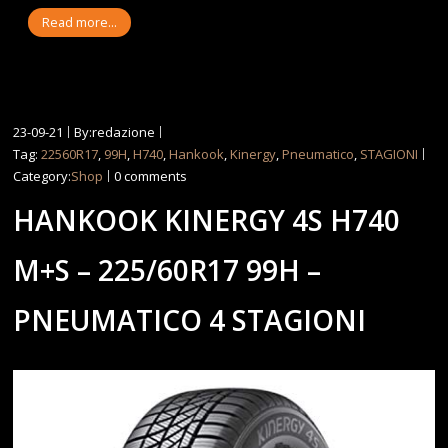
Read more...
23-09-21
By:redazione
Tag:
22560R17
,
99H
,
H740
,
Hankook
,
Kinergy
,
Pneumatico
,
STAGIONI
Category:
Shop
0 comments
HANKOOK KINERGY 4S H740
M+S – 225/60R17 99H –
PNEUMATICO 4 STAGIONI