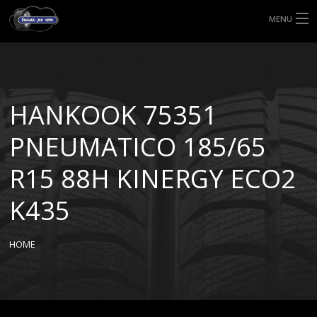
MENU
HOME
TIPI DI GOMME
HANKOOK 75351
MISURE GOMME
PNEUMATICO 185/65
BLOG
R15 88H KINERGY ECO2
SHOP
K435
HOME