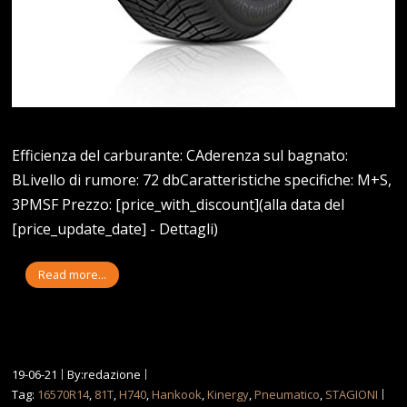
Efficienza del carburante: CAderenza sul bagnato:
BLivello di rumore: 72 dbCaratteristiche specifiche: M+S,
3PMSF Prezzo: [price_with_discount](alla data del
[price_update_date] - Dettagli)
Read more...
19-06-21
By:redazione
Tag:
16570R14
,
81T
,
H740
,
Hankook
,
Kinergy
,
Pneumatico
,
STAGIONI