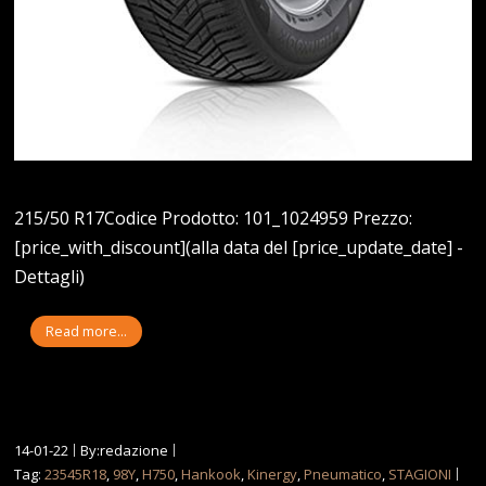
215/50 R17Codice Prodotto: 101_1024959 Prezzo:
[price_with_discount](alla data del [price_update_date] -
Dettagli)
Read more...
14-01-22
By:redazione
Tag:
23545R18
,
98Y
,
H750
,
Hankook
,
Kinergy
,
Pneumatico
,
STAGIONI