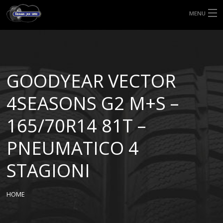
MENU
HOME
TIPI DI GOMME
GOODYEAR VECTOR
MISURE GOMME
4SEASONS G2 M+S –
BLOG
165/70R14 81T –
SHOP
PNEUMATICO 4
STAGIONI
HOME