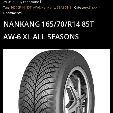
29-06-21
By:redazione
Tag:
16570R14
,
85T
,
AW6
,
Nankang
,
SEASONS
Category:
Shop
0 comments
NANKANG 165/70/R14 85T
AW-6 XL ALL SEASONS