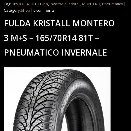
Tag:
16570R14
,
81T
,
Fulda
,
Invernale
,
Kristall
,
MONTERO
,
Pneumatico
Category:
Shop
0 comments
FULDA KRISTALL MONTERO
3 M+S – 165/70R14 81T –
PNEUMATICO INVERNALE