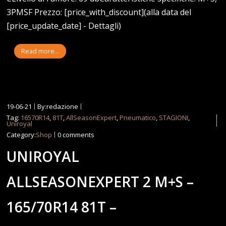
3PMSF Prezzo: [price_with_discount](alla data del
[price_update_date] - Dettagli)
Read more...
19-06-21
By:redazione
Tag:
16570R14
,
81T
,
AllSeasonExpert
,
Pneumatico
,
STAGIONI
,
Uniroyal
Category:
Shop
0 comments
UNIROYAL
ALLSEASONEXPERT 2 M+S –
165/70R14 81T –