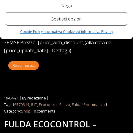
Nega
Gestisci opzioni
Efficienza del carburante: FAderenza sul bagnato:
Cookie Policy
Informativa Cookie ed informativa Privacy
CLivello di rumore: 71 dbCaratteristiche specifiche: M+S,
3PMSF Prezzo: [price_with_discount](alla data del
[price_update_date] - Dettagli)
Read more...
19-04-21
By:redazione
Tag:
16570R14
,
81T
,
Ecocontrol
,
Estivo
,
Fulda
,
Pneumatico
Category:
Shop
0 comments
FULDA ECOCONTROL –