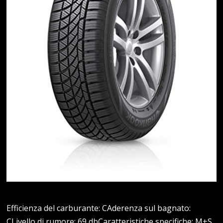
Efficienza del carburante: CAderenza sul bagnato:
CLivello di rumore: 69 dbCaratteristiche specifiche: M+S,