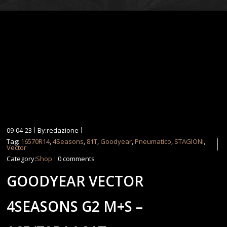
09-04-23
By:redazione
Tag:
16570R14
,
4Seasons
,
81T
,
Goodyear
,
Pneumatico
,
STAGIONI
,
Vector
Category:
Shop
0 comments
GOODYEAR VECTOR
4SEASONS G2 M+S –