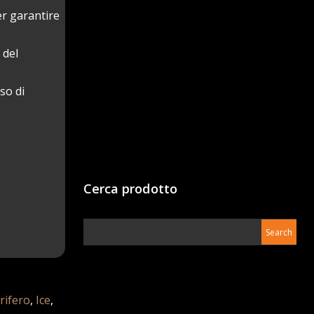
er garantire
 del
so di
Cerca prodotto
rifero
,
Ice
,