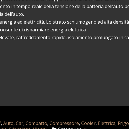
mento in tempo reale della tensione della batteria dell’auto p
a dell’auto.
nergia ed elettricità. Lo strato schiumogeno ad alta densità
nsente di risparmiare energia elettrica.
i elevate, raffreddamento rapido, isolamento prolungato in ca
V
,
Auto
,
Car
,
Compatto
,
Compressore
,
Cooler
,
Elettrica
,
Frigo