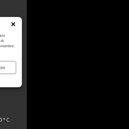
 e/o
 di
onsentire
oni
 ° C.