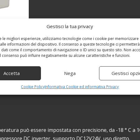
Gestisci la tua privacy
re le migliori esperienze, utilizziamo tecnologie come i cookie per memorizzare
alle informazioni del dispositivo. Il consenso a queste tecnologie ci permetterà
 dati come il comportamento di navigazione o ID unici su questo sito. Non acc
 il consenso può influire negativamente su alcune caratteristiche e funzioni.
Accetta
Nega
Gestisci opzi
Cookie Policy
Informativa Cookie ed informativa Privacy
peratura può essere impostata con precisione, da -18 ° C a 10
 Compressore DC inverter, supporto DC12V24V, uso diretto.