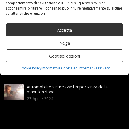
comportamento di navigazione o ID unici su questo sito. Non
acconsentire o ritirare il consenso può influire negativamente su alcune
Assicurazione auto e sostituzione lunotto: le cose
caratteristiche e funzioni.
da sapere
21 Aprile,2026
Accetta
Range Rover: un’icona tra i luxury SUV
25 Novembre,2024
Nega
Gestisci opzioni
Nuova MG ZS Hybrid+: i SUV si fanno ibridi
24 Novembre,2024
Cookie Policy
Informativa Cookie ed informativa Privacy
Automobili e sicurezza: l’importanza della
manutenzione
23 Aprile,2024