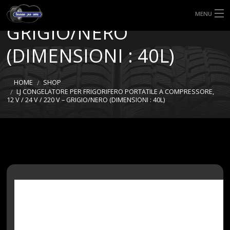
24 V / 220 V –
MENU
GRIGIO/NERO
HOME
(DIMENSIONI : 40L)
TIPI DI GOMME
HOME
SHOP
MISURE GOMME
LJ CONGELATORE PER FRIGORIFERO PORTATILE A COMPRESSORE,
12 V / 24 V / 220 V – GRIGIO/NERO (DIMENSIONI : 40L)
BLOG
SHOP