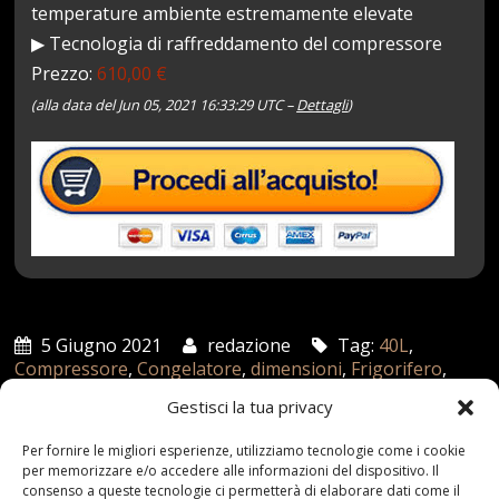
temperature ambiente estremamente elevate
▶ Tecnologia di raffreddamento del compressore
Prezzo:
610,00 €
(alla data del Jun 05, 2021 16:33:29 UTC –
Dettagli
)
5 Giugno 2021
redazione
Tag:
40L
,
Compressore
,
Congelatore
,
dimensioni
,
Frigorifero
,
GrigioNero
,
Portatile
Categories:
Shop
Gestisci la tua privacy
Per fornire le migliori esperienze, utilizziamo tecnologie come i cookie
per memorizzare e/o accedere alle informazioni del dispositivo. Il
Articoli recenti
consenso a queste tecnologie ci permetterà di elaborare dati come il