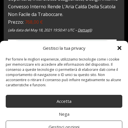
Convesso Interno Rende L’Aria Calda Della Scatola
Non Facile da Traboccare.
Prezzo:
768,00 €
(alla data del May 18, 2021 19:50:41 UTC –
Dettagli
)
Gestisci la tua privacy
Per fornire le migliori esperienze, utilizziamo tecnologie come i cookie
per memorizzare e/o accedere alle informazioni del dispositivo. Il
consenso a queste tecnologie ci permetterà di elaborare dati come il
comportamento di navigazione o ID unici su questo sito. Non
acconsentire o ritirare il consenso può influire negativamente su alcune
caratteristiche e funzioni.
18 Maggio 2021
redazione
Tag:
70L
,
Alim
,
Cerniera
,
con
,
cucina
,
Frigorifero
,
Hardbody
,
Herball
,
Accetta
Latte
,
Medicina
,
MUMUMI
,
Personale
,
Portatile
,
Prestazioni
,
Profondo
,
Raffreddamento
,
refrigeratore
,
Nega
SCATOLA
Categories:
Shop
Gestisci opzioni