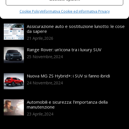
Articoli recenti
Cookie Policy
Informativa Cookie ed informativa Privacy
Assicurazione auto e sostituzione lunotto: le cose
da sapere
21 Aprile,2026
Range Rover: un’icona tra i luxury SUV
25 Novembre,2024
Nuova MG ZS Hybrid+: i SUV si fanno ibridi
24 Novembre,2024
Automobili e sicurezza: l’importanza della
manutenzione
23 Aprile,2024