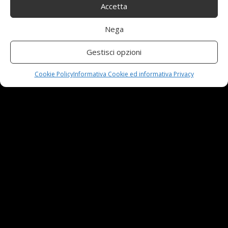
Accetta
Nuova MG ZS Hybrid+: i SUV si fanno ibridi
24 Novembre,2024
Nega
Gestisci opzioni
Automobili e sicurezza: l’importanza della
manutenzione
Cookie Policy
Informativa Cookie ed informativa Privacy
23 Aprile,2024