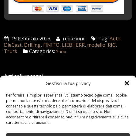
19 Febbraio 2023
redazione
Tag:
Auto
,
DieCast
,
Drilling
,
FINITO
,
LIEBHERR
,
modello
,
RIG
,
Truck
Categories:
Shop
Articoli recenti
Gestisci la tua privacy
Assicurazione auto e sostituzione lunotto: le cose
Per fornire le migliori esperienze, utilizziamo tecnologie come i cookie
da sapere
per memorizzare e/o accedere alle informazioni del dispositivo. Il
21 Aprile,2026
consenso a queste tecnologie ci permetterà di elaborare dati come il
comportamento di navigazione o ID unici su questo sito. Non
Range Rover: un’icona tra i luxury SUV
acconsentire o ritirare il consenso può influire negativamente su alcune
caratteristiche e funzioni.
25 Novembre,2024