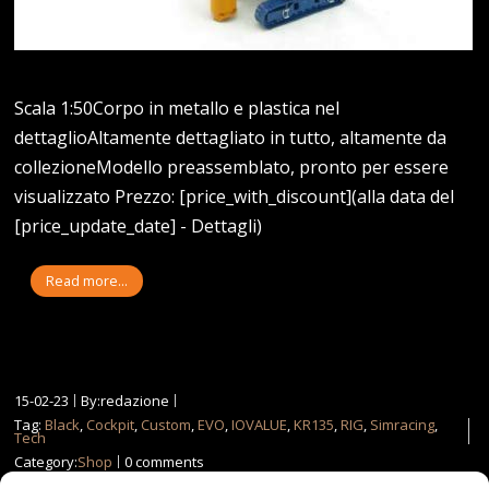
Scala 1:50Corpo in metallo e plastica nel
dettaglioAltamente dettagliato in tutto, altamente da
collezioneModello preassemblato, pronto per essere
visualizzato Prezzo: [price_with_discount](alla data del
[price_update_date] - Dettagli)
Read more...
15-02-23
By:redazione
Tag:
Black
,
Cockpit
,
Custom
,
EVO
,
IOVALUE
,
KR135
,
RIG
,
Simracing
,
Tech
Category:
Shop
0 comments