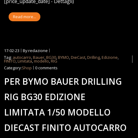
[price_update_date] - Dettagli)
Read more...
17-02-23
By:redazione
Tag:
autocarro
,
Bauer
,
BG30
,
BYMO
,
DieCast
,
Drilling
,
Edizione
,
FINITO
,
Limitata
,
modello
,
RIG
Category:
Shop
0 comments
PER BYMO BAUER DRILLING
RIG BG30 EDIZIONE
LIMITATA 1/50 MODELLO
DIECAST FINITO AUTOCARRO