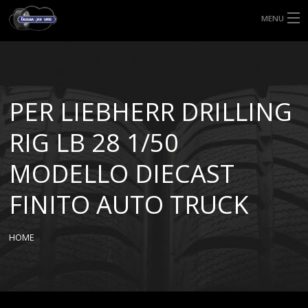
MENU
HOME
TIPI DI GOMME
PER LIEBHERR DRILLING
MISURE GOMME
RIG LB 28 1/50
BLOG
MODELLO DIECAST
SHOP
FINITO AUTO TRUCK
HOME