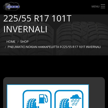
HAKKAPELIITTA 9
MENU
225/55 R17 101T
HOME
INVERNALI
TIPI DI GOMME
MISURE GOMME
HOME
SHOP
PNEUMATICI NOKIAN HAKKAPELIITTA 9 225/55 R17 101T INVERNALI
BLOG
SHOP