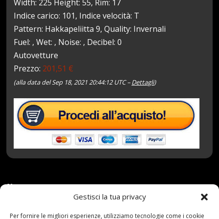
Width: 225 Height: 55, Rim: 17
Indice carico: 101, Indice velocità: T
Pattern: Hakkapeliitta 9, Quality: Invernali
Fuel: , Wet: , Noise: , Decibel: 0
Autovetture
Prezzo:
201,51 €
(alla data del Sep 18, 2021 20:44:12 UTC –
Dettagli
)
18 Settembre 2021
redazione
Tag:
101T
,
Gestisci la tua privacy
Hakkapeliitta
,
Invernali
,
Nokian
,
PNEUMATICI
,
R17
Categories:
Shop
Per fornire le migliori esperienze, utilizziamo tecnologie come i cookie