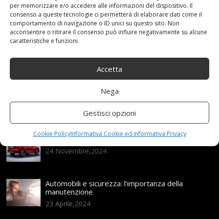
per memorizzare e/o accedere alle informazioni del dispositivo. Il
consenso a queste tecnologie ci permetterà di elaborare dati come il
comportamento di navigazione o ID unici su questo sito. Non
Articoli recenti
acconsentire o ritirare il consenso può influire negativamente su alcune
caratteristiche e funzioni.
Assicurazione auto e sostituzione lunotto: le cose
da sapere
Accetta
21 Aprile,2026
Nega
Range Rover: un’icona tra i luxury SUV
25 Novembre,2024
Gestisci opzioni
Cookie Policy
Informativa Cookie ed informativa Privacy
Nuova MG ZS Hybrid+: i SUV si fanno ibridi
24 Novembre,2024
Automobili e sicurezza: l’importanza della
manutenzione
23 Aprile,2024