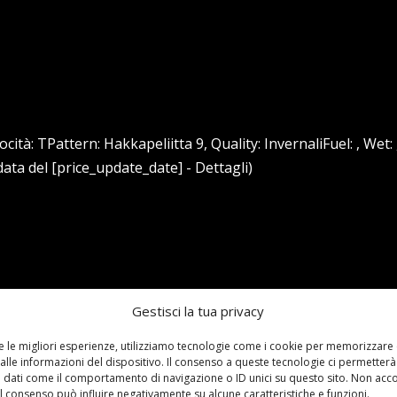
cità: TPattern: Hakkapeliitta 9, Quality: InvernaliFuel: , Wet: ,
data del [price_update_date] - Dettagli)
,
SW7
Category:
Shop
0 comments
Gestisci la tua privacy
 101T INVERNALI
re le migliori esperienze, utilizziamo tecnologie come i cookie per memorizzare
alle informazioni del dispositivo. Il consenso a queste tecnologie ci permetterà
 dati come il comportamento di navigazione o ID unici su questo sito. Non acc
 il consenso può influire negativamente su alcune caratteristiche e funzioni.