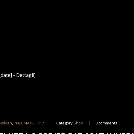
date] - Dettagli)
Nokian
,
PNEUMATICI
,
R17
Category:
Shop
0 comments