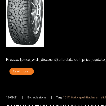
Prezzo: [price_with_discount](alla data del [price_update_
Read more...
18-09-21
By:redazione
Tag:
101T
,
Hakkapeliitta
,
Invernali
,