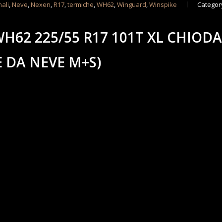
nali
,
Neve
,
Nexen
,
R17
,
termiche
,
WH62
,
Winguard
,
Winspike
Categor
62 225/55 R17 101T XL CHIOD
 DA NEVE M+S)