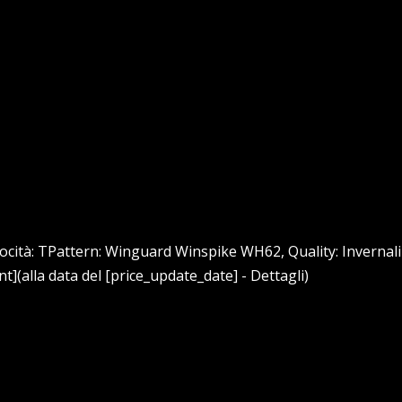
elocità: TPattern: Winguard Winspike WH62, Quality: InvernaliFu
t](alla data del [price_update_date] - Dettagli)