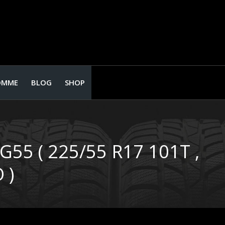
OMME
BLOG
SHOP
5 ( 225/55 R17 101T ,
 )