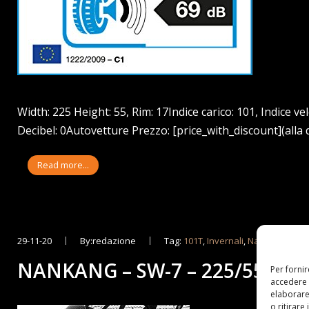
Width: 225 Height: 55, Rim: 17Indice carico: 101, Indice velo
Decibel: 0Autovetture Prezzo: [price_with_discount](alla 
Read more...
29-11-20
By:redazione
Tag:
101T
,
Invernali
,
Nankang
,
R17
NANKANG – SW-7 – 225/55 R17
Per forni
accedere 
elaborare
o ritirare