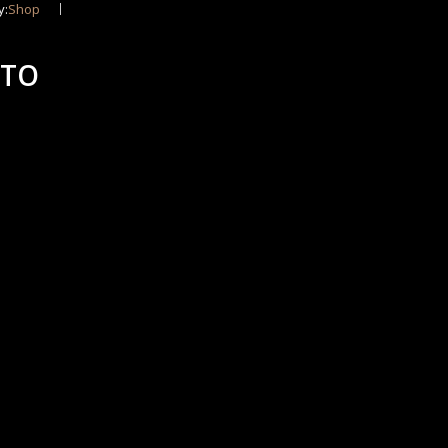
y:
Shop
ATO