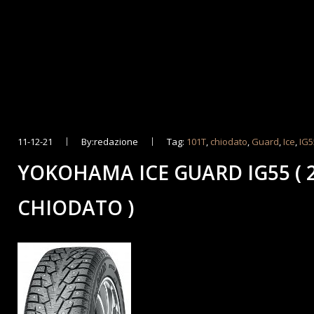
11-12-21
By:redazione
Tag:
101T
,
chiodato
,
Guard
,
Ice
,
IG5
YOKOHAMA ICE GUARD IG55 ( 2
CHIODATO )