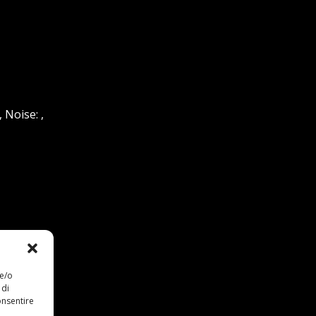
 Noise: ,
 e/o
 di
onsentire