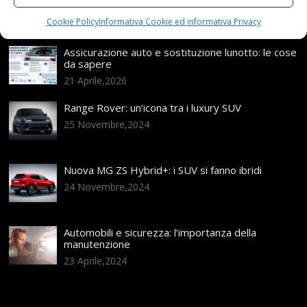
Articoli recenti
Cookie Policy
Informativa Cookie ed informativa Privacy
Assicurazione auto e sostituzione lunotto: le cose
da sapere
21 Aprile,2026
Range Rover: un’icona tra i luxury SUV
25 Novembre,2024
Nuova MG ZS Hybrid+: i SUV si fanno ibridi
24 Novembre,2024
Automobili e sicurezza: l’importanza della
manutenzione
23 Aprile,2024