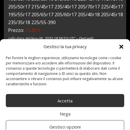
205/50r17 215/45r17 235/40r17 205/70r17 225/45r17
195/55r17 205/65r17 205/60r17 205/40r18 205/45r18
235/35r18 225/55-390
Prezzo:
22,80 €
(alla data del Nov 06, 2020 18:58:53 UTC –
Dettagli
)
Gestisci la tua privacy
Per fornire le migliori esperienze, utilizziamo tecnologie come i cookie
per memorizzare e/o accedere alle informazioni del dispositivo. Il
consenso a queste tecnologie ci permetterà di elaborare dati come il
comportamento di navigazione o ID unici su questo sito. Non
acconsentire o ritirare il consenso può influire negativamente su alcune
caratteristiche e funzioni.
Accetta
6 Novembre 2020
redazione
Tag:
09B090
,
Auto
,
Catene
,
Grip
,
misura
,
Neve
,
Omologate
,
ONorm
,
Power
,
TUV
Categories:
Shop
Nega
Gestisci opzioni