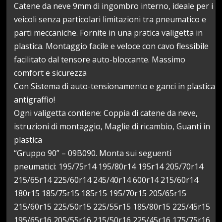
Catene da neve 9mm di ingombro interno, ideale per i
veicoli senza particolari limitazioni tra pneumatico e
parti meccaniche. Fornite in una pratica valigetta in
plastica. Montaggio facile e veloce con cavo flessibile
facilitato dal tensore auto-bloccante. Massimo
comfort e sicurezza
Con Sistema di auto-tensionamento e ganci in plastica
antigraffio!
Ogni valigetta contiene: Coppia di catene da neve,
istruzioni di montaggio, Maglie di ricambio, Guanti in
plastica
“Gruppo 90” – 09B090. Monta sui seguenti
pneumatici: 195/75r14 195/80r14 195r14 205/70r14
215/65r14 225/60r14 245/40r14 600r14 215/60r14
180r15 185/75r15 185r15 195/70r15 205/65r15
215/60r15 225/50r15 225/55r15 185/80r15 225/45r15
195/65r16 205/55r16 215/50r16 225/45r16 175/75r16