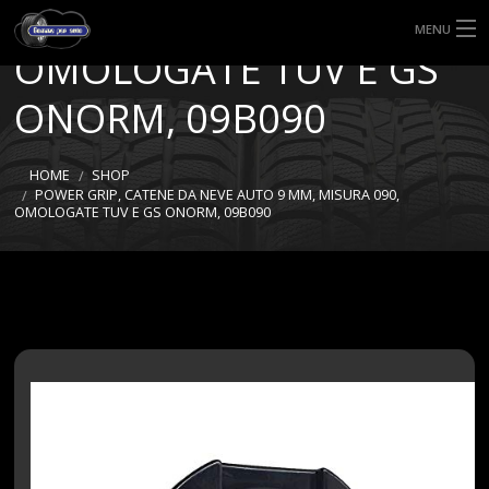
MISURA 090,
MENU
OMOLOGATE TUV E GS
HOME
ONORM, 09B090
TIPI DI GOMME
HOME
SHOP
MISURE GOMME
POWER GRIP, CATENE DA NEVE AUTO 9 MM, MISURA 090,
OMOLOGATE TUV E GS ONORM, 09B090
BLOG
SHOP