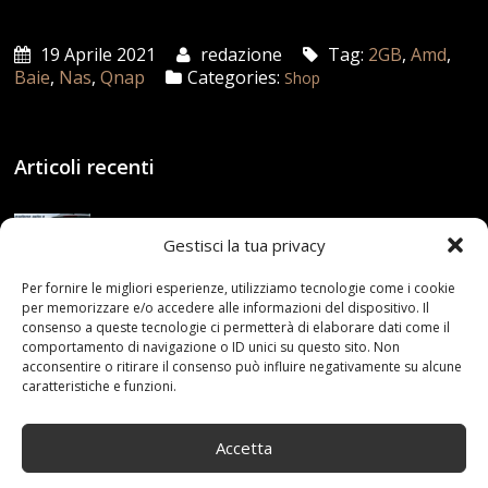
19 Aprile 2021
redazione
Tag:
2GB
,
Amd
,
Baie
,
Nas
,
Qnap
Categories:
Shop
Articoli recenti
Assicurazione auto e sostituzione lunotto: le cose
da sapere
Gestisci la tua privacy
21 Aprile,2026
Per fornire le migliori esperienze, utilizziamo tecnologie come i cookie
per memorizzare e/o accedere alle informazioni del dispositivo. Il
Range Rover: un’icona tra i luxury SUV
consenso a queste tecnologie ci permetterà di elaborare dati come il
25 Novembre,2024
comportamento di navigazione o ID unici su questo sito. Non
acconsentire o ritirare il consenso può influire negativamente su alcune
caratteristiche e funzioni.
Nuova MG ZS Hybrid+: i SUV si fanno ibridi
24 Novembre,2024
Accetta