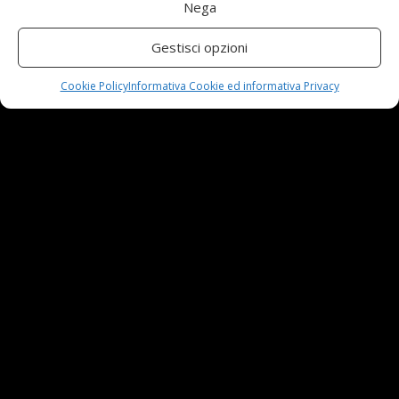
Nega
Automobili e sicurezza: l’importanza della
manutenzione
Gestisci opzioni
23 Aprile,2024
Cookie Policy
Informativa Cookie ed informativa Privacy