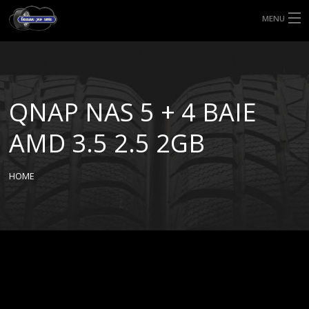
MENU
HOME
TIPI DI GOMME
QNAP NAS 5 + 4 BAIE
MISURE GOMME
AMD 3.5 2.5 2GB
BLOG
HOME
SHOP