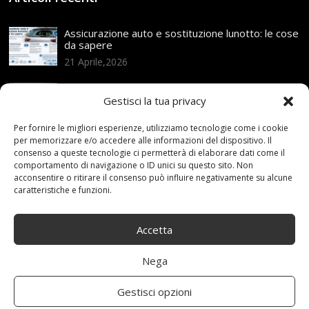
Assicurazione auto e sostituzione lunotto: le cose
da sapere
21 Aprile,2026
Range Rover: un’icona tra i luxury SUV
Gestisci la tua privacy
25 Novembre,2024
Per fornire le migliori esperienze, utilizziamo tecnologie come i cookie
per memorizzare e/o accedere alle informazioni del dispositivo. Il
Nuova MG ZS Hybrid+: i SUV si fanno ibridi
consenso a queste tecnologie ci permetterà di elaborare dati come il
comportamento di navigazione o ID unici su questo sito. Non
24 Novembre,2024
acconsentire o ritirare il consenso può influire negativamente su alcune
caratteristiche e funzioni.
Automobili e sicurezza: l’importanza della
manutenzione
Accetta
23 Aprile,2024
Nega
Gestisci opzioni