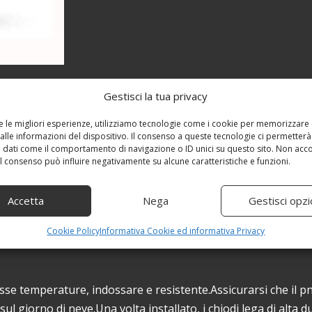
Gestisci la tua privacy
re le migliori esperienze, utilizziamo tecnologie come i cookie per memorizzare
alle informazioni del dispositivo. Il consenso a queste tecnologie ci permetterà
 dati come il comportamento di navigazione o ID unici su questo sito. Non acc
 il consenso può influire negativamente su alcune caratteristiche e funzioni.
Accetta
Nega
Gestisci opzi
Cookie Policy
Informativa Cookie ed informativa Privacy
basse temperature, indossare e resistente.Assicurarsi che il 
 giorno di neve.Una volta installato, i chiodi lega di alta d