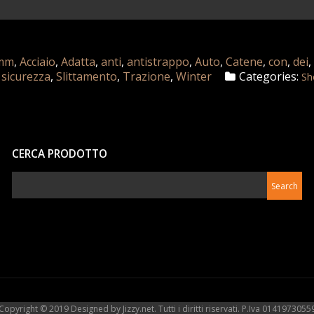
mm
,
Acciaio
,
Adatta
,
anti
,
antistrappo
,
Auto
,
Catene
,
con
,
dei
,
sicurezza
,
Slittamento
,
Trazione
,
Winter
Categories:
Sh
CERCA PRODOTTO
Copyright © 2019 Designed by Jizzy.net. Tutti i diritti riservati. P.Iva 0141973055