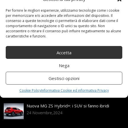
30 Giugno 2021
redazione
Tag:
Catene
,
Per fornire le migliori esperienze, utilizziamo tecnologie come i cookie
Gruppo
,
Neve
,
ROMBO
,
SNOWDRIVE
Categories:
per memorizzare e/o accedere alle informazioni del dispositivo. Il
Shop
consenso a queste tecnologie ci permetterà di elaborare dati come il
comportamento di navigazione o ID unici su questo sito. Non
acconsentire o ritirare il consenso può influire negativamente su alcune
caratteristiche e funzioni.
Articoli recenti
Accetta
Assicurazione auto e sostituzione lunotto: le cose
da sapere
Nega
21 Aprile,2026
Gestisci opzioni
Range Rover: un’icona tra i luxury SUV
25 Novembre,2024
Cookie Policy
Informativa Cookie ed informativa Privacy
Nuova MG ZS Hybrid+: i SUV si fanno ibridi
24 Novembre,2024