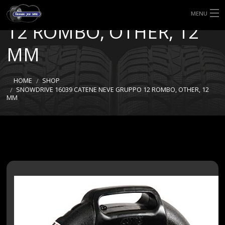
CATENE NEVE GRUPPO
MENU
12 ROMBO, OTHER, 12
HOME
MM
TIPI DI GOMME
HOME
SHOP
MISURE GOMME
SNOWDRIVE 16039 CATENE NEVE GRUPPO 12 ROMBO, OTHER, 12
MM
BLOG
SHOP