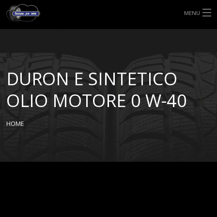
MENU
HOME
TIPI DI GOMME
DURON E SINTETICO
MISURE GOMME
OLIO MOTORE 0 W-40
BLOG
HOME
SHOP