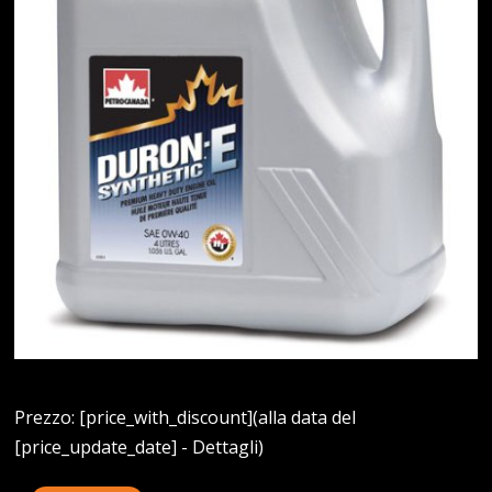
Prezzo: [price_with_discount](alla data del
[price_update_date] - Dettagli)