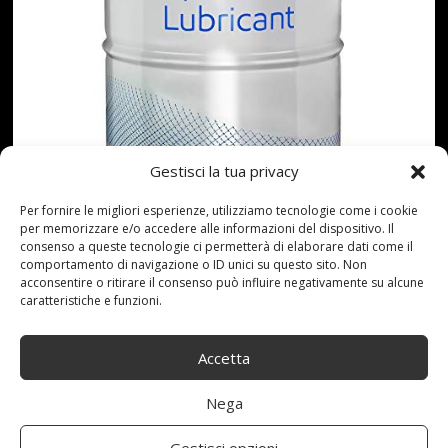
Gestisci la tua privacy
Per fornire le migliori esperienze, utilizziamo tecnologie come i cookie
per memorizzare e/o accedere alle informazioni del dispositivo. Il
consenso a queste tecnologie ci permetterà di elaborare dati come il
Prezzo: [price_with_discount](alla data del
comportamento di navigazione o ID unici su questo sito. Non
acconsentire o ritirare il consenso può influire negativamente su alcune
[price_update_date] - Dettagli)
caratteristiche e funzioni.
Read more...
Accetta
Nega
Gestisci opzioni