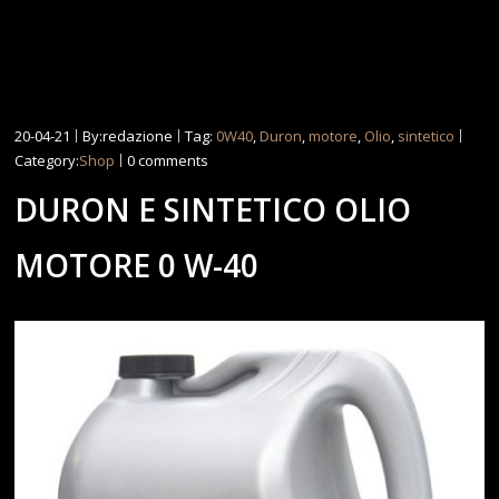
20-04-21
By:redazione
Tag:
0W40
,
Duron
,
motore
,
Olio
,
sintetico
Category:
Shop
0 comments
DURON E SINTETICO OLIO
MOTORE 0 W-40