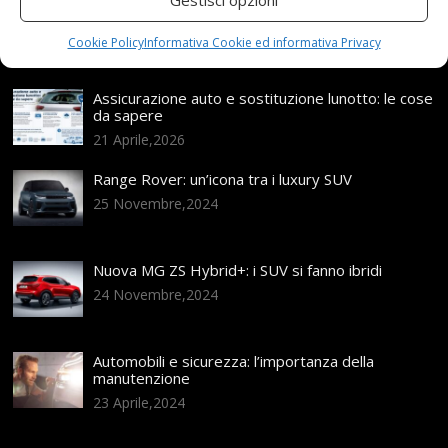
Articoli recenti
Cookie Policy
Informativa Cookie ed informativa Privacy
Assicurazione auto e sostituzione lunotto: le cose
da sapere
21 Aprile,2026
Range Rover: un’icona tra i luxury SUV
25 Novembre,2024
Nuova MG ZS Hybrid+: i SUV si fanno ibridi
24 Novembre,2024
Automobili e sicurezza: l’importanza della
manutenzione
23 Aprile,2024