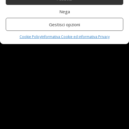
24 Novembre,2024
Nega
Automobili e sicurezza: l’importanza della
Gestisci opzioni
manutenzione
23 Aprile,2024
Cookie Policy
Informativa Cookie ed informativa Privacy