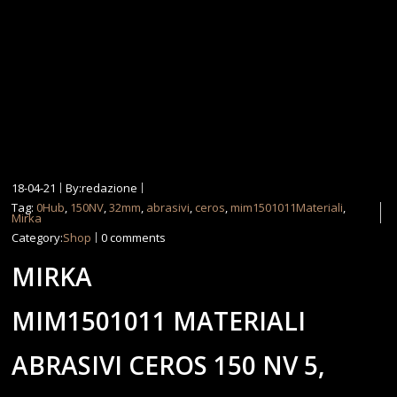
18-04-21
By:redazione
Tag:
0Hub
,
150NV
,
32mm
,
abrasivi
,
ceros
,
mim1501011Materiali
,
Mirka
Category:
Shop
0 comments
MIRKA
MIM1501011 MATERIALI
ABRASIVI CEROS 150 NV 5,