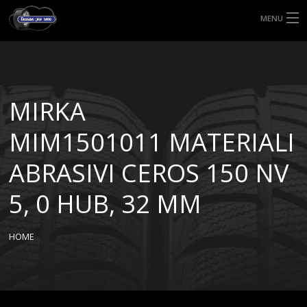
MENU
HOME
TIPI DI GOMME
MIRKA
MISURE GOMME
MIM1501011 MATERIALI
BLOG
ABRASIVI CEROS 150 NV
SHOP
5, 0 HUB, 32 MM
HOME