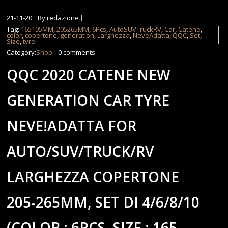
21-11-20
By:redazione
Tag:
165195MM
,
205265MM
,
6Pcs
,
AutoSUVTruckRV
,
Car
,
Catene
,
color
,
copertone
,
generation
,
Larghezza
,
NeveAdatta
,
QQC
,
Set
,
Size
,
tyre
Category:
Shop
0 comments
QQC 2020 CATENE NEW
GENERATION CAR TYRE
NEVE!ADATTA FOR
AUTO/SUV/TRUCK/RV
LARGHEZZA COPERTONE
205-265MM, SET DI 4/6/8/10
(COLOR : 6PCS, SIZE : 165-