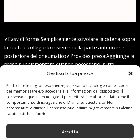
✔Easy di forma;Semplicemente scivolare la catena sopra
la ruota e collegarlo insieme nella parte anteriore e
posteriore del pneumatico✔Provides presa;Aggiunge la
presa supplementare quando necessario, slitte
prevenzione e graffi costosi✔Provided in una coppia;Le
Gestisci la tua privacy
catene da neve devono essere montate in una coppia
Per fornire le migliori esperienze, utilizziamo tecnologie come i cookie
sulle ruote motrici✔Durable;Costruito in acciaio
per memorizzare e/o accedere alle informazioni del dispositivo. Il
consenso a queste tecnologie ci permetterà di elaborare dati come il
robusto e resistente alla corrosione✔Lock bucle catena
comportamento di navigazione o ID unici su questo sito. Non
antiscivolo, Ciascun set di 4 per 2 ruote -2size: S
acconsentire o ritirare il consenso può influire negativamente su alcune
caratteristiche e funzioni.
(pneumatico larghezza 165-195MM), L (larghezza del…
Read more...
Accetta