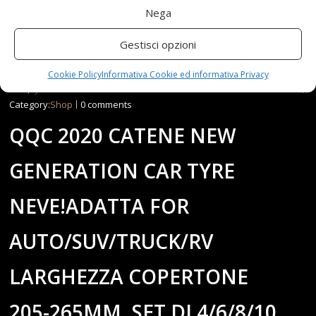
Nega
Gestisci opzioni
15-11-20
By:redazione
Tag:
10pcs
,
165195MM
,
205265MM
,
AutoSUVTruckRV
,
Car
,
Catene
,
Cookie Policy
Informativa Cookie ed informativa Privacy
color
,
copertone
,
generation
,
Larghezza
,
NeveAdatta
,
QQC
,
Set
,
Size
,
tyre
Category:
Shop
0 comments
QQC 2020 CATENE NEW
GENERATION CAR TYRE
NEVE!ADATTA FOR
AUTO/SUV/TRUCK/RV
LARGHEZZA COPERTONE
205-265MM, SET DI 4/6/8/10