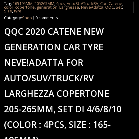
Tag:
165195MM
,
205265MM
,
4pcs
,
AutoSUVTruckRV
,
Car
,
Catene
,
color
,
copertone
,
generation
,
Larghezza
,
NeveAdatta
,
QQC
,
Set
,
Size
,
tyre
Category:
Shop
0 comments
QQC 2020 CATENE NEW
GENERATION CAR TYRE
NEVE!ADATTA FOR
AUTO/SUV/TRUCK/RV
LARGHEZZA COPERTONE
205-265MM, SET DI 4/6/8/10
(COLOR : 4PCS, SIZE : 165-