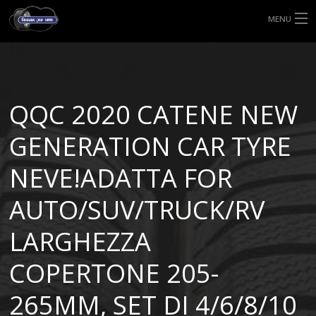
MENU
HOME
TIPI DI GOMME
QQC 2020 CATENE NEW
MISURE GOMME
GENERATION CAR TYRE
BLOG
NEVE!ADATTA FOR
SHOP
AUTO/SUV/TRUCK/RV
LARGHEZZA
COPERTONE 205-
265MM, SET DI 4/6/8/10