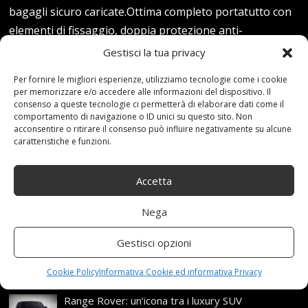
bagagli sicuro caricate.Ottima completo portatutto con
elementi di fissaggio, doppia protezione anti-
corrosione Prezzo: [price_with_discount](alla data del
Gestisci la tua privacy
[price_update_date] - Dettagli)
Per fornire le migliori esperienze, utilizziamo tecnologie come i cookie
per memorizzare e/o accedere alle informazioni del dispositivo. Il
Read more...
consenso a queste tecnologie ci permetterà di elaborare dati come il
comportamento di navigazione o ID unici su questo sito. Non
acconsentire o ritirare il consenso può influire negativamente su alcune
caratteristiche e funzioni.
Accetta
Articoli recenti
Nega
Gestisci opzioni
Assicurazione auto e sostituzione lunotto: le cose
da sapere
Cookie Policy
Informativa Cookie ed informativa Privacy
21 Aprile,2026
Range Rover: un’icona tra i luxury SUV