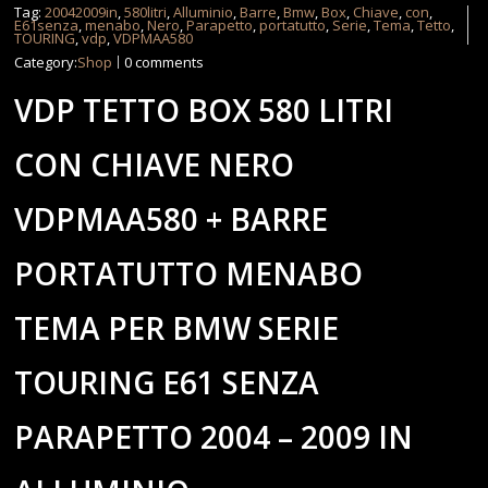
Tag:
20042009in
,
580litri
,
Alluminio
,
Barre
,
Bmw
,
Box
,
Chiave
,
con
,
E61senza
,
menabo
,
Nero
,
Parapetto
,
portatutto
,
Serie
,
Tema
,
Tetto
,
TOURING
,
vdp
,
VDPMAA580
Category:
Shop
0 comments
VDP TETTO BOX 580 LITRI
CON CHIAVE NERO
VDPMAA580 + BARRE
PORTATUTTO MENABO
TEMA PER BMW SERIE
TOURING E61 SENZA
PARAPETTO 2004 – 2009 IN