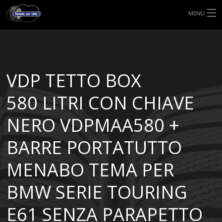
MENU
HOME
TIPI DI GOMME
VDP TETTO BOX
MISURE GOMME
580 LITRI CON CHIAVE
BLOG
NERO VDPMAA580 +
SHOP
BARRE PORTATUTTO
MENABO TEMA PER
BMW SERIE TOURING
E61 SENZA PARAPETTO