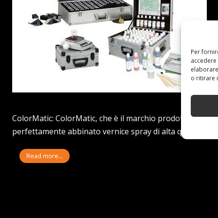
Per forni
accedere 
elaborare
o ritirare
ColorMatic: ColorMatic, che è il marchio prodotto da prof
perfettamente abbinato vernice spray di alta qualità. Prez
Read more...