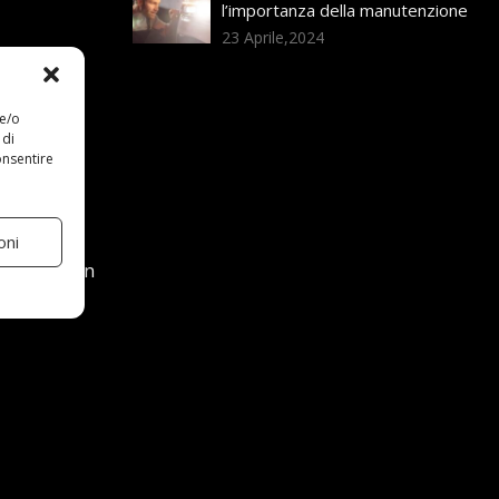
l’importanza della manutenzione
23 Aprile,2024
 e/o
 di
onsentire
oni
ura offre un
 Dettagli)