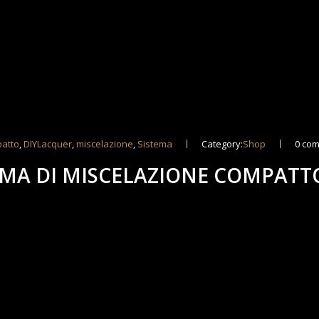
atto
,
DIYLacquer
,
miscelazione
,
Sistema
Category:
Shop
0 co
EMA DI MISCELAZIONE COMPATT