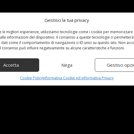
Gestisci la tua privacy
re le migliori esperienze, utilizziamo tecnologie come i cookie per memorizzare
alle informazioni del dispositivo. Il consenso a queste tecnologie ci permetterà
 dati come il comportamento di navigazione o ID unici su questo sito. Non acc
 il consenso può influire negativamente su alcune caratteristiche e funzioni.
Accetta
Nega
Gestisci opzi
essionisti per i professionistiIl sistema completo Spray pitt
Cookie Policy
Informativa Cookie ed informativa Privacy
zo: [price_with_discount](alla data del [price_update_date] -