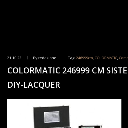
21-10-23
By:redazione
Tag:
246999cm
,
COLORMATIC
,
Comp
COLORMATIC 246999 CM SIST
DIY-LACQUER