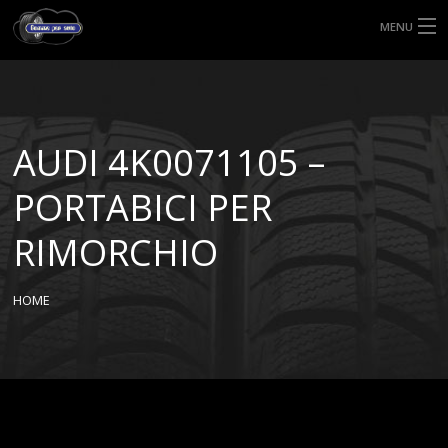
MENU
HOME
TIPI DI GOMME
AUDI 4K0071105 –
MISURE GOMME
PORTABICI PER
BLOG
RIMORCHIO
SHOP
HOME