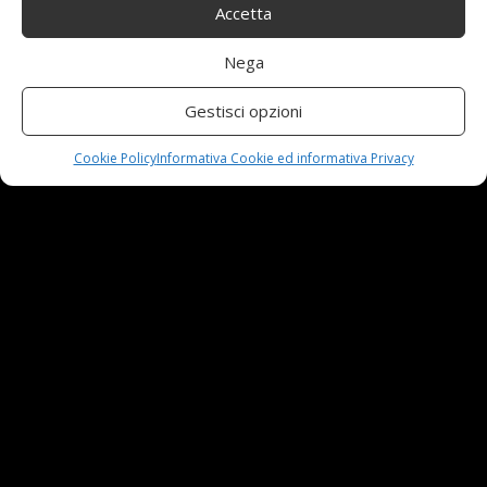
Accetta
Nuova MG ZS Hybrid+: i SUV si fanno ibridi
24 Novembre,2024
Nega
Gestisci opzioni
Automobili e sicurezza: l’importanza della
manutenzione
Cookie Policy
Informativa Cookie ed informativa Privacy
23 Aprile,2024