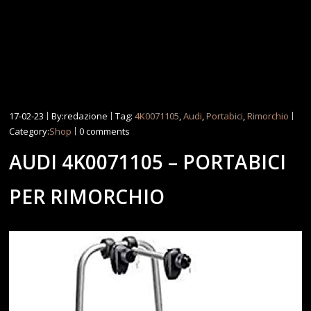
17-02-23
By:redazione
Tag:
4K0071105
,
Audi
,
Portabici
,
Rimorchio
Category:
Shop
0 comments
AUDI 4K0071105 – PORTABICI
PER RIMORCHIO