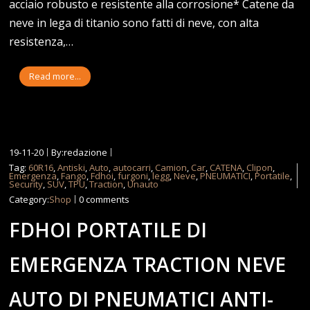
acciaio robusto e resistente alla corrosione* Catene da
neve in lega di titanio sono fatti di neve, con alta
resistenza,…
Read more...
19-11-20
By:redazione
Tag:
60R16
,
Antiski
,
Auto
,
autocarri
,
Camion
,
Car
,
CATENA
,
Clipon
,
Emergenza
,
Fango
,
Fdhoi
,
furgoni
,
legg
,
Neve
,
PNEUMATICI
,
Portatile
,
Security
,
SUV
,
TPU
,
Traction
,
Unauto
Category:
Shop
0 comments
FDHOI PORTATILE DI
EMERGENZA TRACTION NEVE
AUTO DI PNEUMATICI ANTI-