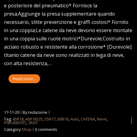
e posteriore del pneumatico* Fornisce la
presa;Aggiunge la presa supplementare quando
necessario, slitte prevenzione e graffi costosi* Fornito
in una coppia;Le catene da neve devono essere montate
in una coppia sulle ruote motrici*Durevole;Costruito in
acciaio robusto e resistente alla corrosione* [Durevole]:
titanio catene da neve sono realizzati in lega di neve,
con alta resistenza,…
Read more...
17-11-20
By:redazione
Tag:
45R18
,
45R18235
,
55R17
,
60R16
,
Auto
,
CATENA
,
Neve
,
PNEUMATICI
,
ZKDY
Category:
Shop
0 comments