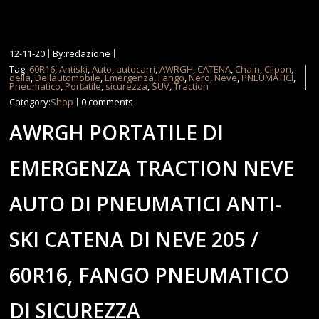
12-11-20
By:redazione
Tag:
60R16
,
Antiski
,
Auto
,
autocarri
,
AWRGH
,
CATENA
,
Chain
,
Clipon
,
della
,
Dellautomobile
,
Emergenza
,
Fango
,
Nero
,
Neve
,
PNEUMATICI
,
Pneumatico
,
Portatile
,
sicurezza
,
SUV
,
Traction
Category:
Shop
0 comments
AWRGH PORTATILE DI
EMERGENZA TRACTION NEVE
AUTO DI PNEUMATICI ANTI-
SKI CATENA DI NEVE 205 /
60R16, FANGO PNEUMATICO
DI SICUREZZA