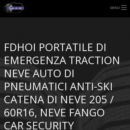
MENU
HOME
TIPI DI GOMME
FDHOI PORTATILE DI
MISURE GOMME
EMERGENZA TRACTION
BLOG
NEVE AUTO DI
SHOP
PNEUMATICI ANTI-SKI
CATENA DI NEVE 205 /
60R16, NEVE FANGO
CAR SECURITY