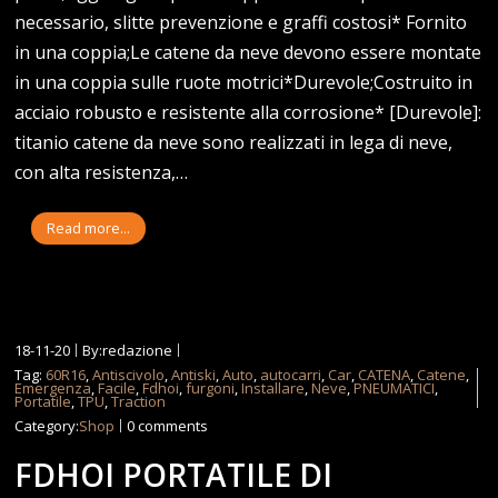
necessario, slitte prevenzione e graffi costosi* Fornito
in una coppia;Le catene da neve devono essere montate
in una coppia sulle ruote motrici*Durevole;Costruito in
acciaio robusto e resistente alla corrosione* [Durevole]:
titanio catene da neve sono realizzati in lega di neve,
con alta resistenza,…
Read more...
18-11-20
By:redazione
Tag:
60R16
,
Antiscivolo
,
Antiski
,
Auto
,
autocarri
,
Car
,
CATENA
,
Catene
,
Emergenza
,
Facile
,
Fdhoi
,
furgoni
,
Installare
,
Neve
,
PNEUMATICI
,
Portatile
,
TPU
,
Traction
Category:
Shop
0 comments
FDHOI PORTATILE DI