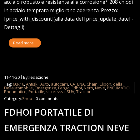
acciaio robusto e resistente alla corrosione* 208 chiodi
in acciaio temprato migliorano aderenza. Prezzo:
[price_with_discount](alla data del [price_update_date] -
Dettagli)
Read more...
11-11-20
By:redazione
Tag:
60R16
,
Antiski
,
Auto
,
autocarri
,
CATENA
,
Chain
,
Clipon
,
della
,
Dellautomobile
,
Emergenza
,
Fango
,
Fdhoi
,
Nero
,
Neve
,
PNEUMATICI
,
Pneumatico
,
Portatile
,
sicurezza
,
SUV
,
Traction
Category:
Shop
0 comments
FDHOI PORTATILE DI
EMERGENZA TRACTION NEVE