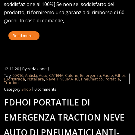
soddisfazione al 100%] Se non sei soddisfatto del
prodotto, ti forniremo una garanzia di rimborso di 60
giorni. In caso di domande,…
Read more...
12-11-20
By:redazione
Tag:
60R16
,
Antiski
,
Auto
,
CATENA
,
Catene
,
Emergenza
,
Facile
,
Fdhoi
,
Fuoristrada
,
Installare
,
Neve
,
PNEUMATICI
,
Pneumatico
,
Portatile
,
Traction
Category:
Shop
0 comments
FDHOI PORTATILE DI
EMERGENZA TRACTION NEVE
AUTO DI PNEUMATICI ANTI-