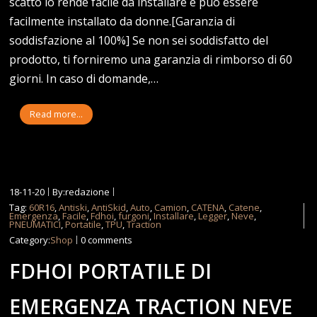
scatto lo rende facile da installare e può essere
facilmente installato da donne.[Garanzia di
soddisfazione al 100%] Se non sei soddisfatto del
prodotto, ti forniremo una garanzia di rimborso di 60
giorni. In caso di domande,…
Read more...
18-11-20
By:redazione
Tag:
60R16
,
Antiski
,
AntiSkid
,
Auto
,
Camion
,
CATENA
,
Catene
,
Emergenza
,
Facile
,
Fdhoi
,
furgoni
,
Installare
,
Legger
,
Neve
,
PNEUMATICI
,
Portatile
,
TPU
,
Traction
Category:
Shop
0 comments
FDHOI PORTATILE DI
EMERGENZA TRACTION NEVE