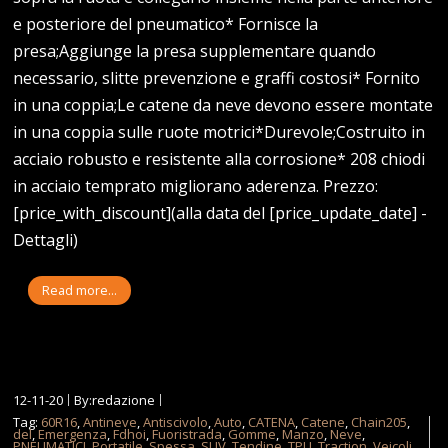
e posteriore del pneumatico* Fornisce la
presa;Aggiunge la presa supplementare quando
necessario, slitte prevenzione e graffi costosi* Fornito
in una coppia;Le catene da neve devono essere montate
in una coppia sulle ruote motrici*Durevole;Costruito in
acciaio robusto e resistente alla corrosione* 208 chiodi
in acciaio temprato migliorano aderenza. Prezzo:
[price_with_discount](alla data del [price_update_date] -
Dettagli)
Read more...
12-11-20
By:redazione
Tag:
60R16
,
Antineve
,
Antiscivolo
,
Auto
,
CATENA
,
Catene
,
Chain205
,
del
,
Emergenza
,
Fdhoi
,
Fuoristrada
,
Gomme
,
Manzo
,
Neve
,
PNEUMATICI
,
Portatile
,
Spessa
,
SUV
,
Tendine
,
TPU
,
Traction
,
Veicoli