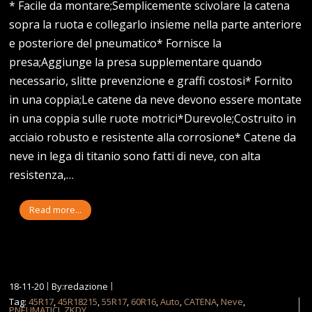
* Facile da montare;Semplicemente scivolare la catena
sopra la ruota e collegarlo insieme nella parte anteriore
e posteriore del pneumatico* Fornisce la
presa;Aggiunge la presa supplementare quando
necessario, slitte prevenzione e graffi costosi* Fornito
in una coppia;Le catene da neve devono essere montate
in una coppia sulle ruote motrici*Durevole;Costruito in
acciaio robusto e resistente alla corrosione* Catene da
neve in lega di titanio sono fatti di neve, con alta
resistenza,…
Read more...
18-11-20
By:redazione
Tag:
45R17
,
45R18215
,
55R17
,
60R16
,
Auto
,
CATENA
,
Neve
,
PNEUMATICI
,
ZKDY