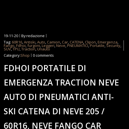
19-11-20
By:redazione
Tag:
60R16
,
Antiski
,
Auto
,
Camion
,
Car
,
CATENA
,
Clipon
,
Emergenza
,
Fango
,
Fdhoi
,
furgoni
,
Leggeri
,
Neve
,
PNEUMATICI
,
Portatile
,
Security
,
SUV
,
TPU
,
Traction
,
Unauto
Category:
Shop
0 comments
FDHOI PORTATILE DI
EMERGENZA TRACTION NEVE
AUTO DI PNEUMATICI ANTI-
SKI CATENA DI NEVE 205 /
60R16, NEVE FANGO CAR