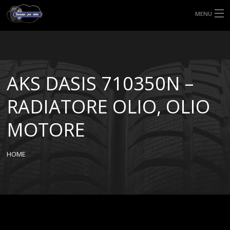
MENU
HOME
TIPI DI GOMME
AKS DASIS 710350N –
MISURE GOMME
RADIATORE OLIO, OLIO
BLOG
MOTORE
SHOP
HOME