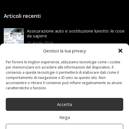
Articoli recenti
Assicurazione auto e sostituzione lunotto: le cose
da sapere
21 Aprile,2026
Gestisci la tua privacy
Range Rover: un’icona tra i luxury SUV
25 Novembre,2024
Per fornire le migliori esperienze, utilizziamo tecnologie come i cookie
per memorizzare e/o accedere alle informazioni del dispositivo. Il
consenso a queste tecnologie ci permetterà di elaborare dati come il
comportamento di navigazione o ID unici su questo sito. Non
Nuova MG ZS Hybrid+: i SUV si fanno ibridi
acconsentire o ritirare il consenso può influire negativamente su alcune
24 Novembre,2024
caratteristiche e funzioni.
Accetta
Automobili e sicurezza: l’importanza della
manutenzione
Nega
23 Aprile,2024