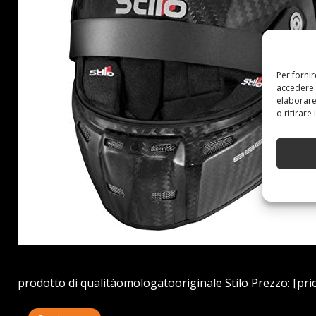
Per forni
accedere 
elaborare
o ritirare
prodotto di qualitàomologatooriginale Stilo Prezzo: [pric