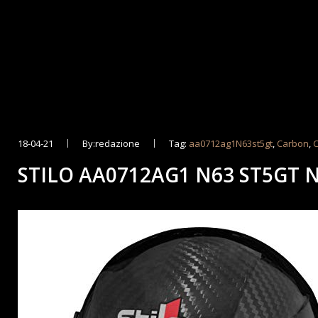
18-04-21
By:redazione
Tag:
aa0712ag1N63st5gt
,
Carbon
,
STILO AA0712AG1 N63 ST5GT 