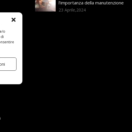
l’importanza della manutenzione
23 Aprile,2024
 e/o
 di
onsentire
oni
)