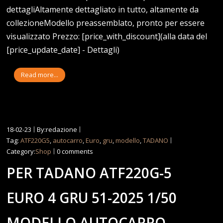
dettagliAltamente dettagliato in tutto, altamente da
collezioneModello preassemblato, pronto per essere
visualizzato Prezzo: [price_with_discount](alla data del
[price_update_date] - Dettagli)
Read more...
18-02-23
By:redazione
Tag:
ATF220G5
,
autocarro
,
Euro
,
gru
,
modello
,
TADANO
Category:
Shop
0 comments
PER TADANO ATF220G-5
EURO 4 GRU 51-2025 1/50
MODELLO AUTOCARRO