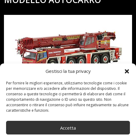
Gestisci la tua privacy
Per fornire le migliori esperienze, utilizziamo tecnologie come i cookie
per memorizzare e/o accedere alle informazioni del dispositivo. Il
Camion scala 1:50Corpo in metallo e plastica nei
consenso a queste tecnologie ci permetterà di elaborare dati come il
comportamento di navigazione o ID unici su questo sito. Non
dettagliAltamente dettagliato in tutto, altamente da
acconsentire o ritirare il consenso può influire negativamente su alcune
collezioneModello preassemblato, pronto per essere
caratteristiche e funzioni.
visualizzato Prezzo: [price_with_discount](alla data del
[price_update_date] - Dettagli)
Accetta