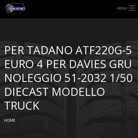
MENU
HOME
TIPI DI GOMME
PER TADANO ATF220G-5
MISURE GOMME
EURO 4 PER DAVIES GRU
BLOG
NOLEGGIO 51-2032 1/50
SHOP
DIECAST MODELLO
TRUCK
HOME