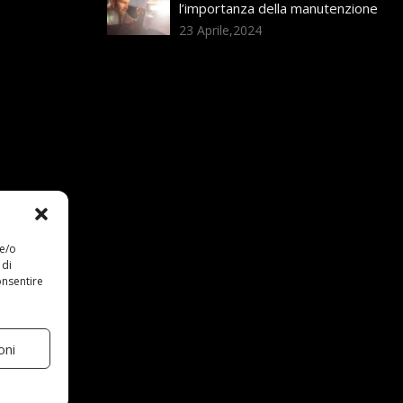
l’importanza della manutenzione
23 Aprile,2024
 e/o
 di
onsentire
oni