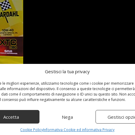
Gestisci la tua privacy
re le migliori esperienze, utilizziamo tecnologie come i cookie per memorizzare
alle informazioni del dispositivo. Il consenso a queste tecnologie ci permetterà
 dati come il comportamento di navigazione o ID unici su questo sito. Non acc
date] - Dettagli)
 il consenso può influire negativamente su alcune caratteristiche e funzioni.
Accetta
Nega
Gestisci opzi
Cookie Policy
Informativa Cookie ed informativa Privacy