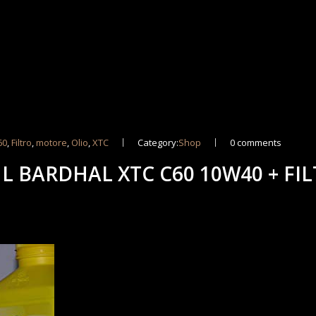
60
,
Filtro
,
motore
,
Olio
,
XTC
Category:
Shop
0 comments
L BARDHAL XTC C60 10W40 + FI