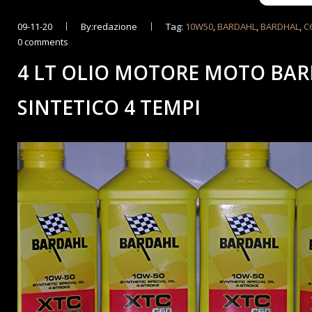
09-11-20
By:redazione
Tag:
10W50
,
BARDAHL
,
BARDHAL
,
C
0 comments
4 LT OLIO MOTORE MOTO BAR
SINTETICO 4 TEMPI