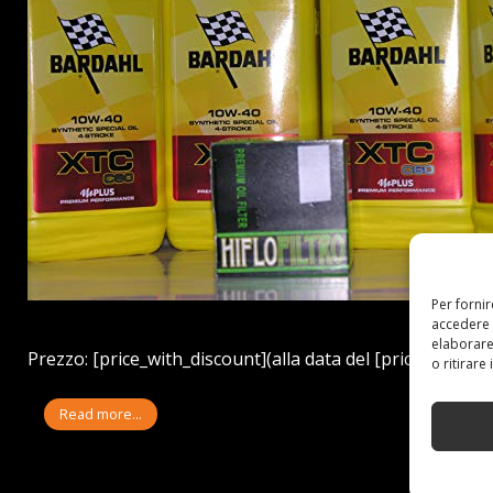
Per forni
accedere 
elaborare
Prezzo: [price_with_discount](alla data del [price_update_
o ritirare
Read more...